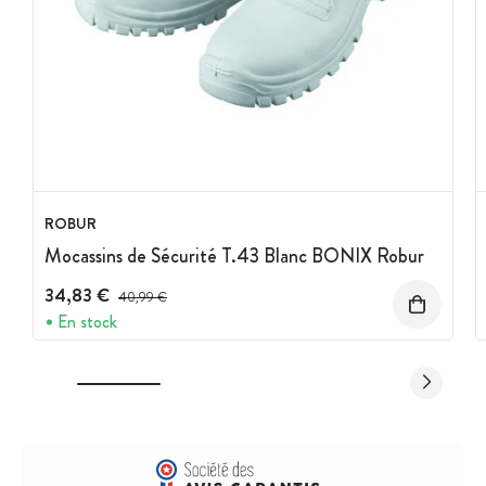
ROBUR
Mocassins de Sécurité T.43 Blanc BONIX Robur
34,83 €
Prix avant réduction :
40,99 €
En stock