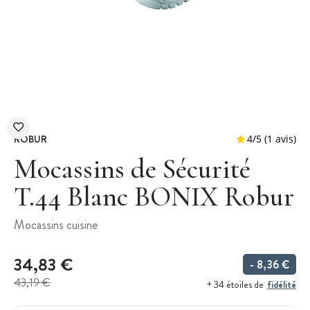
ROBUR
Mocassins de Sécurité
T.44 Blanc BONIX Robur
4
/
5
Mocassins cuisine
34,83 €
- 8,36 €
43,19 €
fidélité
+ 34 étoiles de