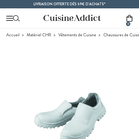
Contenu principal
LIVRAISON OFFERTE DÈS 59€ D'ACHATS*
0
Accueil
Matériel CHR
Vêtements de Cuisine
Chaussures de Cuisi