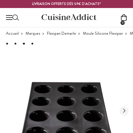
Contenu principal
LIVRAISON OFFERTE DÈS 59€ D'ACHATS*
0
Accueil
Marques
Flexipan Demarle
Moule Silicone Flexipan
Mo