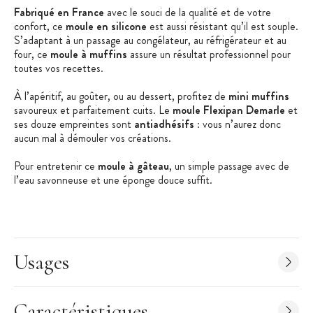
Fabriqué en France
avec le souci de la qualité et de votre
confort, ce
moule en silicone
est aussi résistant qu’il est souple.
S’adaptant à un passage au congélateur, au réfrigérateur et au
four, ce
moule à muffins
assure un résultat professionnel pour
toutes vos recettes.
À l’apéritif, au goûter, ou au dessert, profitez de
mini muffins
savoureux et parfaitement cuits. Le
moule Flexipan Demarle
et
ses douze empreintes sont
antiadhésifs
: vous n’aurez donc
aucun mal à démouler vos créations.
Pour entretenir ce
moule à gâteau
, un simple passage avec de
l’eau savonneuse et une éponge douce suffit.
Les + produit
:
Fabriqué en France
Antiadhésif
Usages
Résiste de -40 à +240°C
Grande durée de vie : 3 000 utilisations
Caractéristiques