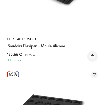
FLEXIPAN DEMARLE
Boudoirs Flexipan - Moule silicone
125,66 €
Prix avant réduction :
134,49 €
En stock