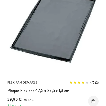
FLEXIPAN DEMARLE
4
/
5
(2)
Plaque Flexipat 47,5 x 27,5 x 1,3 cm
59,90 €
Prix avant réduction :
66,29 €
En stock