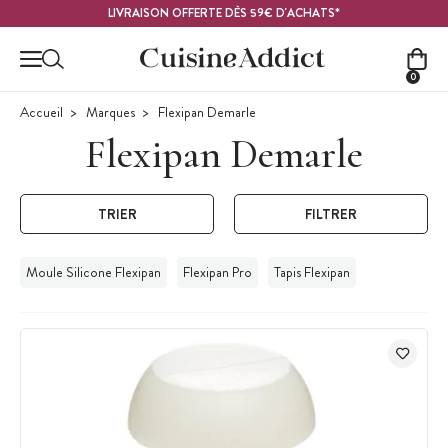
Contenu principal
LIVRAISON OFFERTE DÈS 59€ D'ACHATS*
0
Accueil
Marques
Flexipan Demarle
Flexipan Demarle
TRIER
FILTRER
Moule Silicone Flexipan
Flexipan Pro
Tapis Flexipan