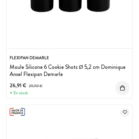
FLEXIPAN DEMARLE
Moule Silicone 6 Cookie Shots Ø 5,2 cm Dominique
Ansel Flexipan Demarle
26,91 €
Prix avant réduction :
29,90 €
En stock