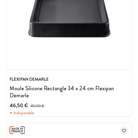
FLEXIPAN DEMARLE
Moule Silicone Rectangle 34 x 24 cm Flexipan
Demarle
46,50 €
Prix avant réduction :
49,90 €
Indisponible