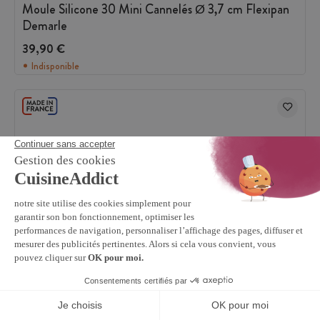
Moule Silicone 30 Mini Cannelés Ø 3,7 cm Flexipan
Demarle
39,90 €
Indisponible