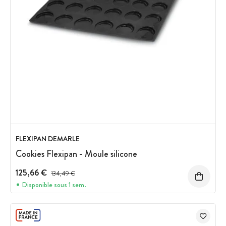
FLEXIPAN DEMARLE
Cookies Flexipan - Moule silicone
125,66 €
Prix avant réduction :
134,49 €
Disponible sous 1 sem.