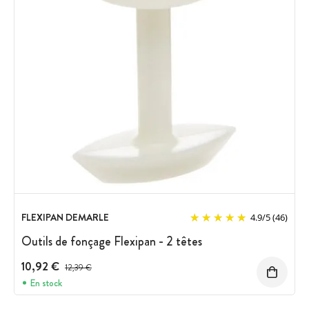
FLEXIPAN DEMARLE
4.9
/
5
(46)
Outils de fonçage Flexipan - 2 têtes
10,92 €
Prix avant réduction :
12,39 €
En stock