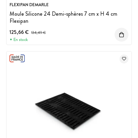
FLEXIPAN DEMARLE
Moule Silicone 24 Demi-sphères 7 cm x H 4 cm
Flexipan
125,66 €
Prix avant réduction :
134,49 €
En stock