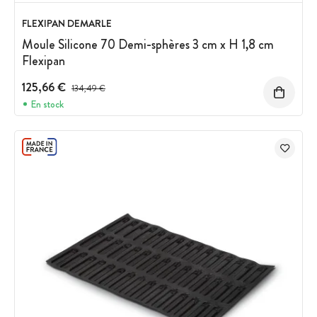
FLEXIPAN DEMARLE
Moule Silicone 70 Demi-sphères 3 cm x H 1,8 cm
Flexipan
125,66 €
Prix avant réduction :
134,49 €
En stock