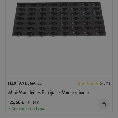
FLEXIPAN DEMARLE
5
/
5
(1)
Mini-Madeleines Flexipan - Moule silicone
125,66 €
Prix avant réduction :
134,49 €
Disponible sous 1 sem.