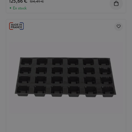
125,66 €
134,49 €
En stock