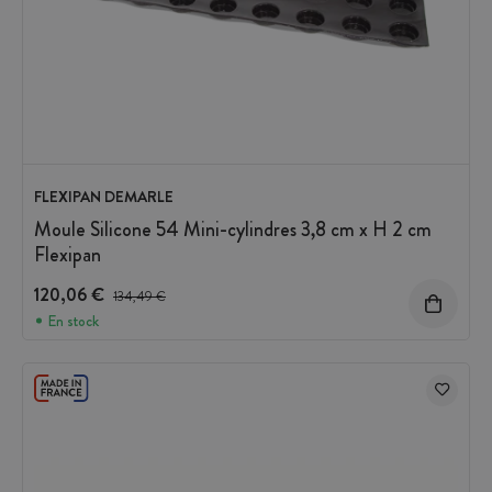
FLEXIPAN DEMARLE
Moule Silicone 54 Mini-cylindres 3,8 cm x H 2 cm
Flexipan
120,06 €
Prix avant réduction :
134,49 €
En stock