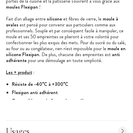
portes de la cuisine et la pâtisserie s'ouvrent à vous grâce aux
moules Flexipan
!
Fait d'un alliage entre
silicone
et fibres de verre, le
moule à
ovales
est pensé pour convenir aux particuliers comme aux
professionnels. Souple et par conséquent facile à manipuler, ce
moule et ses 50 empreintes se plieront à votre volonté pour
confectionner les plus exquis des mets. Pour du sucré ou du salé,
au four ou au congélateur, rien n'est impossible pour le
moule en
silicone Flexipan
. De plus, chacune des empreintes est
anti
adhérente
pour une démoulage en toute simplicité.
Les + produit
:
Résiste de -40°C à +300°C
Flexipan anti adhérent
Compatible avec le four et le congélateur
Fabriqué en France
Caractéristiques du Moule à Ovales
:
Moule à ovales
Usages