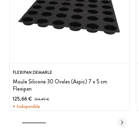
FLEXIPAN DEMARLE
Moule Silicone 30 Ovales (Aspic) 7 x 5 cm
Flexipan
125,66 €
Prix avant réduction :
134,49 €
Indisponible