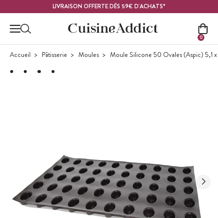
Contenu principal
LIVRAISON OFFERTE DÈS 59€ D'ACHATS*
0
Accueil
Pâtisserie
Moules
Moule Silicone 50 Ovales (Aspic) 5,1 x 