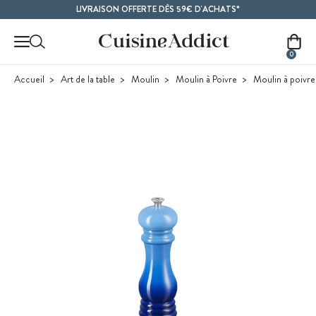
Contenu principal
LIVRAISON OFFERTE DÈS 59€ D'ACHATS*
0
Accueil
Art de la table
Moulin
Moulin à Poivre
Moulin à poivre