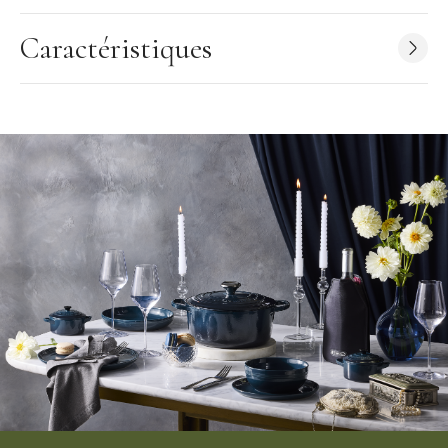
Conseil d'utilisation
:
Caractéristiques
Prise en main : Tenez le corps du moulin d'une main et tournez la
partie supérieure dans le sens des aiguilles d'une montre.
Remplissage du moulin : Dévissez le bouton en métal et retirez
la partie supérieure. Remplissez le moulin de gros sel ou de
poivre en grains et replacer la partie supérieure et le bouton en
métal.
Ajustement : tournez le bouton en métal dans les sens des
aiguilles d'une montre pour moudre plus finement et dans le sens
inverse pour moudre plus grossièrement.
Caractéristiques Moulin à poivre Marseille Le Creuset
:
Couleur : Marseille (Bleu)
Hauteur : 21 cm
Moulin en plastique abs ultra résistant
Mécanisme en céramique