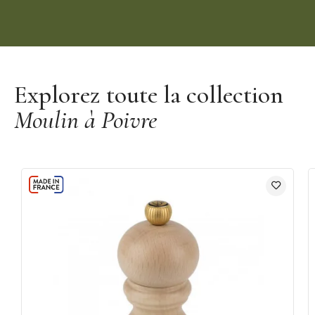
Découvrir la marque Le Creuset
Explorez toute la collection
Moulin à Poivre