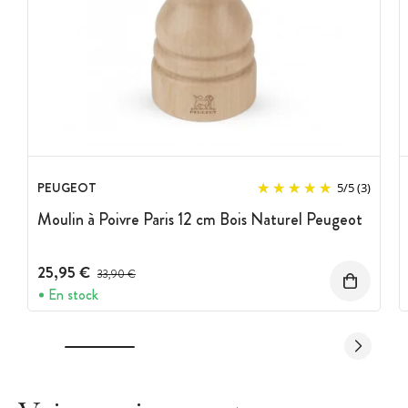
PEUGEOT
5
/
5
(3)
Moulin à Poivre Paris 12 cm Bois Naturel Peugeot
25,95 €
Prix avant réduction :
33,90 €
En stock