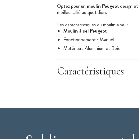
Optez pour un
moulin Peugeot
design et 
meilleur allié au quotidien.
Les caractéristiques du moulin à sel :
Moulin à sel Peugeot
Fonctionnement : Manuel
Matériau : Aluminium et Bois
Mécanisme Zirlion pour sel glace
Dimension : 18 cm
Caractéristiques
Poids : 304 g
Couleur : Aluminium
Vendu à l’unité
Disponible dans la même gamme : Moul
Mécanisme garanti à vie
Gamme : Line
Origine : France
Marque : Peugeot