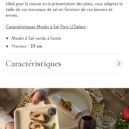
Idéal pour la cuisine ou la présentation des plats, vous adaptez la
taille de vos morceaux de sel en fonction de vos besoins et
envies.
Caractéristiques Moulin à Sel Paris U'Select
:
Moulin à Sel vendu à l'unité
Hauteur :
22 cm
Associé au Moulin à Poivre Paris U'Select Peugeot
Caractéristiques
Gamme : Paris U'Select
Spécificité : le mécanisme convient uniquement aux sels
gemme* secs de cuisine (blanc, rose ou bleu), dont les grains
sont inférieurs à 4mm
Mécanisme Zirlion en zircone
Matériel : Bois de Hêtre
Couleur : Laqué Blanc
Marque : Peugeot -
Made in France
3 autres tailles disponibles : 12 cm, 18 cm et 30 cm