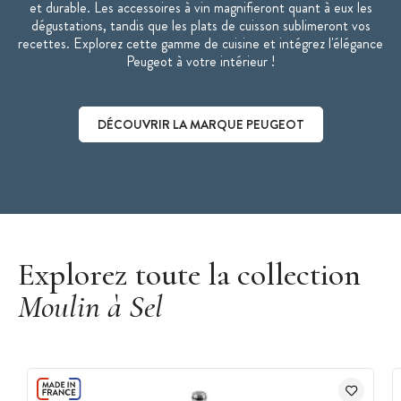
et durable. Les accessoires à vin magnifieront quant à eux les
dégustations, tandis que les plats de cuisson sublimeront vos
recettes. Explorez cette gamme de cuisine et intégrez l'élégance
Peugeot à votre intérieur !
DÉCOUVRIR LA MARQUE PEUGEOT
Découvrir la marque Peugeot
Explorez toute la collection
Moulin à Sel