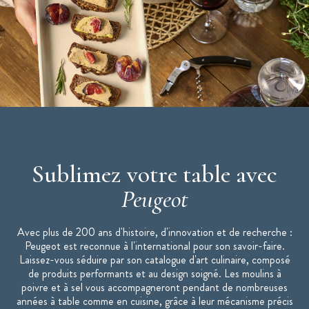
4 autres finitions : Bois Naturel, Chocolat, Laqué Noir,
Laqué Rouge Sombre
* Sel gemme : le sel gemme provient des mines et non de la mer,
il s'agit d'un sel de roche
"Moulins Peugeot : la référence de la cuisine."
Sublimez votre table avec
Peugeot
Avec plus de 200 ans d'histoire, d'innovation et de recherche :
Peugeot est reconnue à l'international pour son savoir-faire.
Laissez-vous séduire par son catalogue d'art culinaire, composé
de produits performants et au design soigné. Les moulins à
poivre et à sel vous accompagneront pendant de nombreuses
années à table comme en cuisine, grâce à leur mécanisme précis