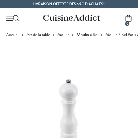
Contenu principal
LIVRAISON OFFERTE DÈS 59€ D'ACHATS*
0
Accueil
Art de la table
Moulin
Moulin à Sel
Moulin à Sel Paris