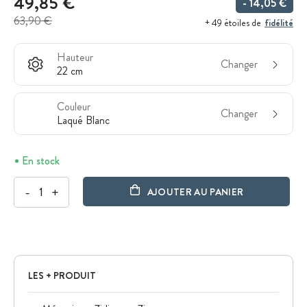
49,85 €
- 14,05 €
63,90 €
fidélité
+ 49 étoiles de
Hauteur
Changer
22 cm
Couleur
Changer
Laqué Blanc
En stock
-
+
AJOUTER AU PANIER
LES + PRODUIT