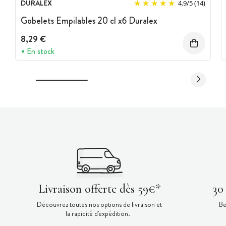
DURALEX
4.9
/
5
(14)
Gobelets Empilables 20 cl x6 Duralex
8,29 €
En stock
Livraison offerte dès 59€*
30
Découvrez toutes nos options de livraison et
Be
la rapidité d'expédition.