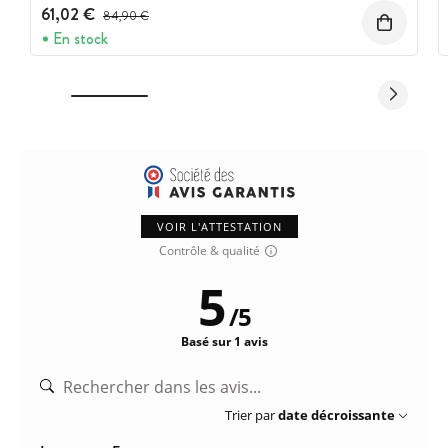
61,02 €
Prix avant réduction :
84,90 €
En stock
VOIR L'ATTESTATION
Contrôle & qualité
5
/
5
Basé sur 1 avis
Trier par
date décroissante