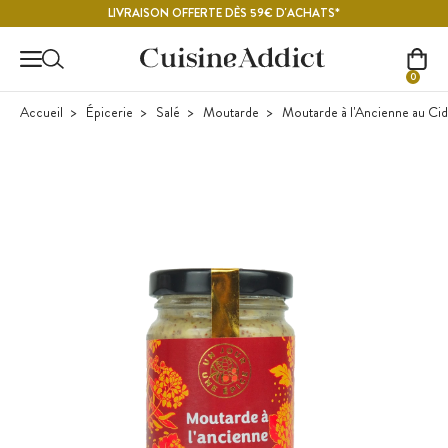
Contenu principal
LIVRAISON OFFERTE DÈS 59€ D'ACHATS*
0
Accueil
Épicerie
Salé
Moutarde
Moutarde à l'Ancienne au Cid