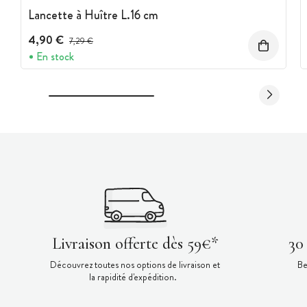
Lancette à Huître L.16 cm
4,90 €
Prix avant réduction :
7,29 €
En stock
Livraison offerte dès 59€*
30
Découvrez toutes nos options de livraison et
Be
la rapidité d'expédition.