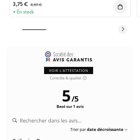
3,75 €
Prix avant réduction :
4,69 €
En stock
VOIR L'ATTESTATION
Contrôle & qualité
5
/
5
Basé sur 1 avis
Trier par
date décroissante