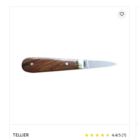
TELLIER
4.4
/
5
(7)