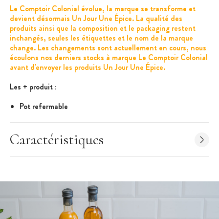
Le Comptoir Colonial évolue, la marque se transforme et
devient désormais Un Jour Une Épice. La qualité des
produits ainsi que la composition et le packaging restent
inchangés, seules les étiquettes et le nom de la marque
change. Les changements sont actuellement en cours, nous
écoulons nos derniers stocks à marque Le Comptoir Colonial
avant d'envoyer les produits Un Jour Une Épice.
Les + produit :
Pot refermable
Moutarde originale
Caractéristiques
Caractéristiques
:
Marque : Un Jour Une Épice
Moutarde à l'ancienne au cidre
Composition : moutarde à l'ancienne (eau, graines de
moutarde, vinaigre, sel), cidre 5%, arôme pomme
Poids net : 90 g