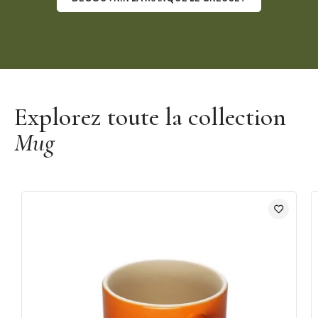
Découvrir la marque Le Creuset
Explorez toute la collection
Mug