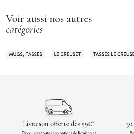
Voir aussi nos autres
catégories
MUGS, TASSES
LE CREUSET
TASSES LE CREUS
Livraison offerte dès 59€*
30
Découvrez toutes nos options de livraison et
Be