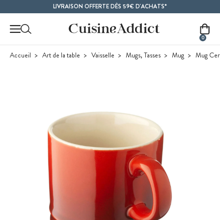
Contenu principal
LIVRAISON OFFERTE DÈS 59€ D'ACHATS*
0
Accueil
Art de la table
Vaisselle
Mugs, Tasses
Mug
Mug Ceri