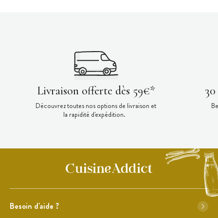
Livraison offerte dès 59€*
30
Découvrez toutes nos options de livraison et
Be
la rapidité d'expédition.
Besoin d'aide ?