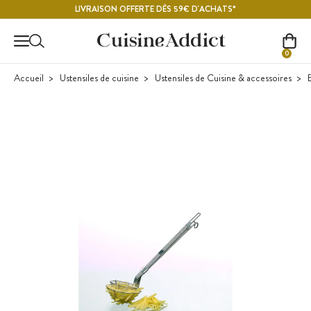
Contenu principal
LIVRAISON OFFERTE DÈS 59€ D'ACHATS*
0
Accueil
Ustensiles de cuisine
Ustensiles de Cuisine & accessoires