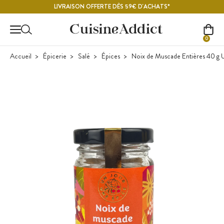
Contenu principal
LIVRAISON OFFERTE DÈS 59€ D'ACHATS*
0
Accueil
Épicerie
Salé
Épices
Noix de Muscade Entières 40 g 