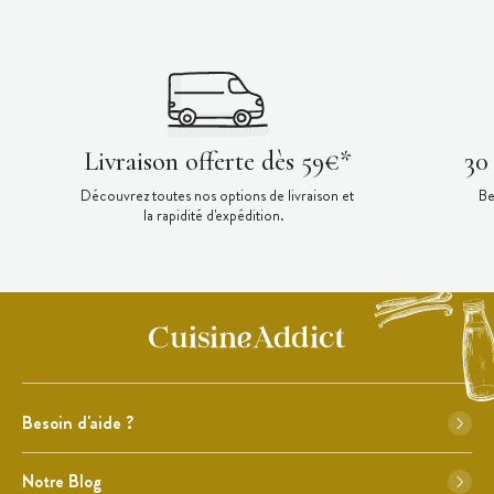
Livraison offerte dès 59€*
30
Découvrez toutes nos options de livraison et
Be
la rapidité d'expédition.
Besoin d'aide ?
Notre Blog