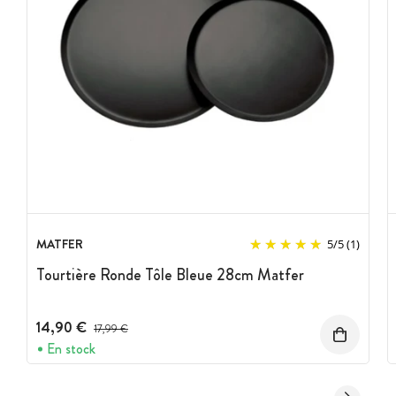
MATFER
5
/
5
(1)
Tourtière Ronde Tôle Bleue 28cm Matfer
14,90 €
Prix avant réduction :
17,99 €
En stock