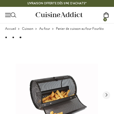
Contenu principal
LIVRAISON OFFERTE DÈS 59€ D'ACHATS*
0
Accueil
Cuisson
Au four
Panier de cuisson au four Fourléo