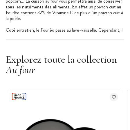
popcorn... La cuisson au four vous permettra aussi de
conserver
tous les nutriments des aliments
. En effet un poivron cuit au
Fourléo contient 32% de Vitamine C de plus qu'un poivron cuit à
la poêle.
Coté entretien, le Fourléo passe au lave-vaisselle. Cependant, il
est en céramique, vous pouvez donc juste le passer à l'eau
chaude et frotter légèrement avec une éponge.
Petit plus
: il y a un adaptateur qui permet de passer d'une
Explorez toute la collection
broche à embout carrée à une triangulaire. Le Fourléo s'adapte à
tous les types de fours.
Au four
Caractéristiques du Fourléo
:
25 cm de longueur
17 cm de diamètre
Inox alimentaire avec revêtement en céramique anti-adhésif
Adaptateur tournebroche embout carré ou triangle.
Le Fourléo est garanti 2 ans par le constructeur