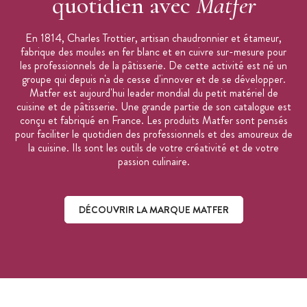
quotidien avec
Matfer
Tourtière ronde vendue à l'unité
Photo non contractuelle
En 1814, Charles Trottier, artisan chaudronnier et étameur,
Made in France
fabrique des moules en fer blanc et en cuivre sur-mesure pour
Marque :
Matfer
les professionnels de la pâtisserie. De cette activité est né un
groupe qui depuis n'a de cesse d'innover et de se développer.
Matfer est aujourd'hui leader mondial du petit matériel de
cuisine et de pâtisserie. Une grande partie de son catalogue est
conçu et fabriqué en France. Les produits Matfer sont pensés
pour faciliter le quotidien des professionnels et des amoureux de
la cuisine. Ils sont les outils de votre créativité et de votre
passion culinaire.
DÉCOUVRIR LA MARQUE MATFER
Découvrir la marque Matfer