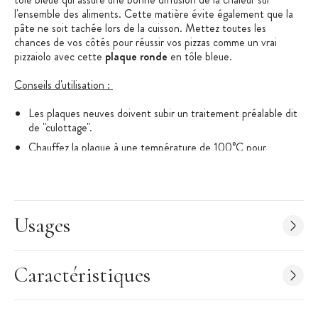
l'ensemble des aliments. Cette matière évite également que la
pâte ne soit tachée lors de la cuisson. Mettez toutes les
chances de vos côtés pour réussir vos pizzas comme un vrai
pizzaiolo avec cette
plaque ronde
en tôle bleue.
Conseils d'utilisation :
Les plaques neuves doivent subir un traitement préalable dit
de "culottage".
Chauffez la plaque à une température de 100°C pour
permettre un bon nettoyage à chaud, au chiffon. Répéter
l'opération 3 fois.
Graissez les plaques avec une huile ou une graisse alimentaire
de bonne qualité et soumettez-les pendant 2 heures à une
Usages
température de 180°C.
Nettoyez-les une nouvelle fois au chiffon à la sortie du four,
puis les graisser. Elles sont maintenant prêtes pour
Caractéristiques
l'utilisation. L'opération de graissage est à renouveler avant
chaque emploi.
Il est déconseillé de laver la plaque. Si un lavage est effectué