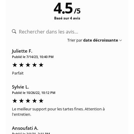
4.5
/
5
Basé sur 4 avis
Trier par
date décroissante
Juliette F.
Publié le 7/14/23, 10:40 PM
Parfait
Sylvie L.
Publié le 10/26/22, 10:12 PM
Le meilleur support pour les tartes fines. Attention à
l'entretien.
Ansoufati A.
Publié le 2/1/21, 2:11 PM