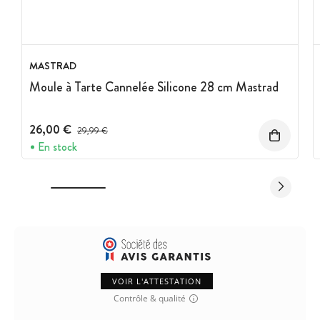
MASTRAD
Moule à Tarte Cannelée Silicone 28 cm Mastrad
26,00 €
Prix avant réduction :
29,99 €
En stock
VOIR L'ATTESTATION
Contrôle & qualité