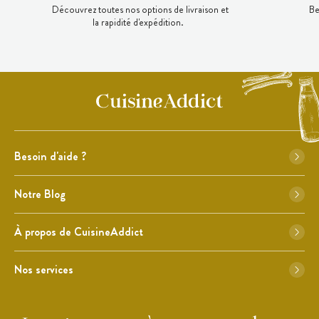
Découvrez toutes nos options de livraison et
Be
la rapidité d'expédition.
Besoin d'aide ?
Notre Blog
À propos de CuisineAddict
Nos services