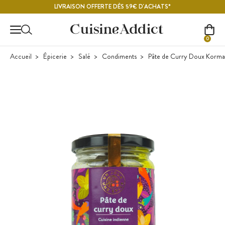
Contenu principal
LIVRAISON OFFERTE DÈS 59€ D'ACHATS*
0
Accueil
Épicerie
Salé
Condiments
Pâte de Curry Doux Korma