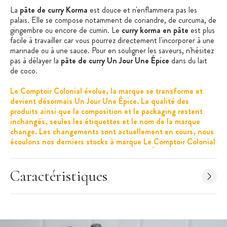
La
pâte de curry Korma
est douce et n'enflammera pas les
palais. Elle se compose notamment de coriandre, de curcuma, de
gingembre ou encore de cumin. Le
curry korma en pâte
est plus
facile à travailler car vous pourrez directement l'incorporer à une
marinade ou à une sauce. Pour en souligner les saveurs, n'hésitez
pas à délayer la
pâte de curry Un Jour Une Épice
dans du lait
de coco.
Le Comptoir Colonial évolue, la marque se transforme et
devient désormais Un Jour Une Épice. La qualité des
produits ainsi que la composition et le packaging restent
inchangés, seules les étiquettes et le nom de la marque
change. Les changements sont actuellement en cours, nous
écoulons nos derniers stocks à marque Le Comptoir Colonial
avant d'envoyer les produits Un Jour Une Épice.
Avec quoi associer la
pâte de curry doux
:
Caractéristiques
Les poissons
Les crustacés
La viande (poulet, agneau)