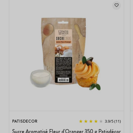
PATISDECOR
3.9
/
5
(11)
Sucre Aromatisé Fleur d'Oranger 350 g Patisdécor