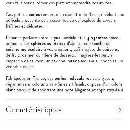
vous faut pour sublimer vos plats et surprendre vos invités.
Ces petites
perles
rondes, d’un diamètre de 4 mm, révèlent une
pellicule croquante et un cœur liquide qui explose de saveurs
fraîches et délicates.
L'alliance parfaite entre le
yuzu
acidulé et le
gingembre
épicé,
permet à ces
sphères culinaires
d’ajouter une touche de
cuisine moléculaire
à vos créations, qu’il s’agisse de poissons,
de fruits de mer ou même de desserts. Imaginez-les sur un
carpaccio de saumon, un ceviche, ou une mousse au chocolat, un
véritable délice.
Fabriquées en France, ces
perles moléculaires
sans gluten,
végan et sans colorants ni arômes artificiels, dispose d’un coloris
blanc translucide apportant une note élégante et sophistiquée à
vos assiettes.
Faites entrer la fraîcheur du
yuzu
et le piquant du
gingembre
Caractéristiques
dans votre cuisine pour transformer vos repas en véritables
œuvres d’art gustatives avec les
perles yuzu gingembre
de
Phileas Lounge
.