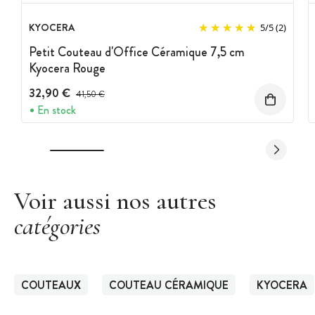
KYOCERA
5
/
5
(2)
Petit Couteau d'Office Céramique 7,5 cm
Kyocera Rouge
32,90 €
Prix avant réduction :
41,50 €
En stock
Voir aussi nos autres
catégories
COUTEAUX
COUTEAU CÉRAMIQUE
KYOCERA