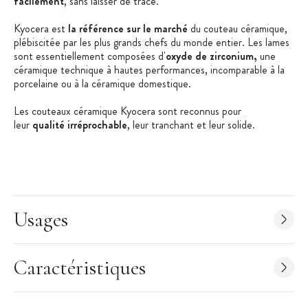
facilement
, sans laisser de trace.
Kyocera est
la
référence sur le marché
du couteau céramique,
plébiscitée par les plus grands chefs du monde entier. Les lames
sont essentiellement composées d'
oxyde de zirconium,
une
céramique technique à hautes performances, incomparable à la
porcelaine ou à la céramique domestique.
Les couteaux céramique Kyocera sont reconnus pour
leur
qualité irréprochable
, leur tranchant et leur solide.
Les couteaux en céramique Kyocera sont déconseillés pour la découpe
du pain, des fromages à pâtes durs ou pour les légumes à peau dure.
Usages
Les + produit :
Découpe nette et précise
Caractéristiques
Caractéristiques du Petit Couteau d'Office Céramique
:
Matière : Céramique blanche haute qualité
Longueur de la lame : 7,5 cm