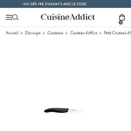
Contenu principal
MELON26
-10% DÈS 79€ D'ACHATS AVEC LE CODE
0
Accueil
Découpe
Couteaux
Couteau d'office
Petit Couteau d