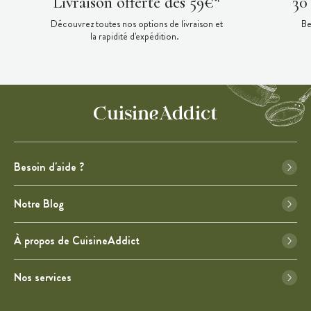
Livraison offerte dès 59€*
30
Découvrez toutes nos options de livraison et
Be
la rapidité d'expédition.
Besoin d'aide ?
Notre Blog
À propos de CuisineAddict
Nos services