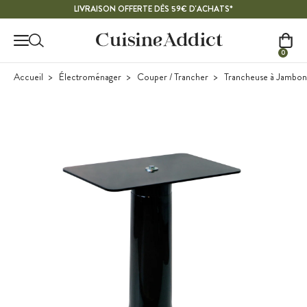
Contenu principal
LIVRAISON OFFERTE DÈS 59€ D'ACHATS*
0
Accueil
Électroménager
Couper / Trancher
Trancheuse à Jambon