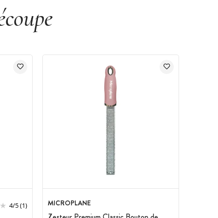
écoupe
MICROPLANE
4
/
5
(1)
Zesteur Premium Classic Bouton de