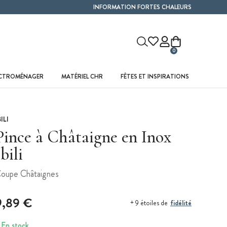
INFORMATION FORTES CHALEURS
0
ECTROMÉNAGER
MATÉRIEL CHR
FÊTES ET INSPIRATIONS
BILI
Pince à Châtaigne en Inox
Ibili
oupe Châtaignes
9,89 €
fidélité
+ 9 étoiles de
En stock