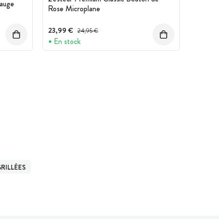
Sauge
Rose Microplane
23,99 €
Prix avant réduction :
24,95 €
En stock
RILLÉES