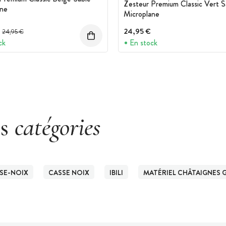
Zesteur Premium Classic Vert 
ane
Microplane
Prix avant réduction :
24,95 €
24,95 €
ck
En stock
es
catégories
SSE-NOIX
CASSE NOIX
IBILI
MATÉRIEL CHÂTAIGNES G