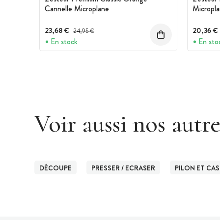
Cannelle Microplane
Micropl
23,68 €
Prix avant réduction :
20,36 €
24,95 €
En stock
En sto
Voir aussi nos autr
DÉCOUPE
PRESSER / ECRASER
PILON ET CA