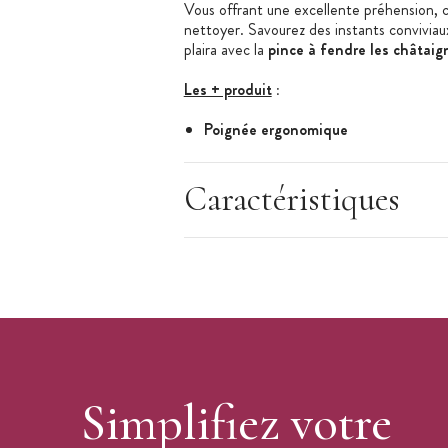
Vous offrant une excellente préhension, 
nettoyer. Savourez des instants convivia
plaira avec la
pince à fendre les châtaign
Les + produit
:
Poignée ergonomique
Casse-noix
Facile à nettoyer
Caractéristiques
Caractéristiques de la Pince à Châtaigne
:
Pince à châtaignes
Matière : inox
Longueur : 22 cm
Marquage et ouverture des châtaignes
Casse-noix
Design ergonomique
Simplifiez votre
Marque :
Ibili