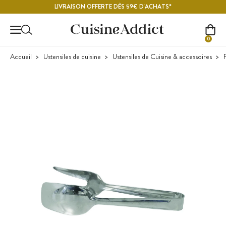
Contenu principal
LIVRAISON OFFERTE DÈS 59€ D'ACHATS*
0
Accueil
Ustensiles de cuisine
Ustensiles de Cuisine & accessoires