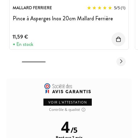
MALLARD FERRIERE
5
/
5
(1)
Pince à Asperges Inox 20cm Mallard Ferrière
11,59 €
En stock
VOIR L'ATTESTATION
Contrôle & qualité
4
/
5
Basé sur 2 avis