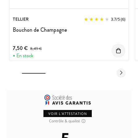
TELLIER
3.7
/
5
(6)
Bouchon de Champagne
7,50 €
Prix avant réduction :
8,49 €
En stock
VOIR L'ATTESTATION
Contrôle & qualité