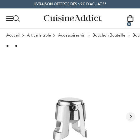
Contenu principal
LIVRAISON OFFERTE DÈS 59€ D'ACHATS*
0
Accueil
Art de la table
Accessoires vin
Bouchon Bouteille
Bou