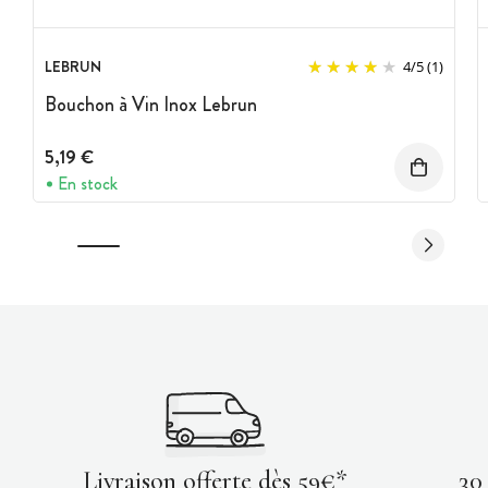
LEBRUN
4
/
5
(1)
Bouchon à Vin Inox Lebrun
5,19 €
En stock
Livraison offerte dès 59€*
30