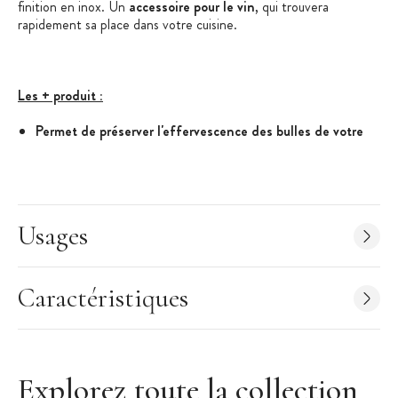
finition en inox. Un
accessoire pour le vin
, qui trouvera
rapidement sa place dans votre cuisine.
Les + produit :
Permet de préserver l'effervescence des bulles de votre
vin
Bouchon en inox
S'adapte à différentes tailles de bouteilles
Usages
Caractéristiques du bouchon à Champagne :
Caractéristiques
Bouchon à Champagne
Matière : inox
Dimensions : 4.5 x 6 cm
Poids : 51g
Explorez toute la collection