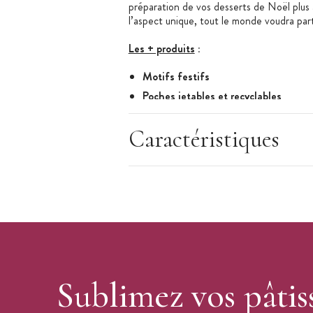
préparation de vos desserts de Noël plus 
l’aspect unique, tout le monde voudra part
Les + produits
:
Motifs festifs
Poches jetables et recyclables
Idéal pour les glaçages
Caractéristiques
Caractéristiques des Poches à Douilles
:
Poche Pâtissière
Matière : plastique alimentaire
Motif : sucre d'orge
Dimension : 30 cm
Lot de 12 poches
Idéal pour les glaçages
Recyclables
Sublimez vos pâtis
Marque :
PME