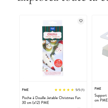
PME
PME
5
/
5
(1)
Support 
Poche à Douille Jetable Christmas Fun
cm PME
30 cm (x12) PME