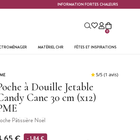
INFORMATION FORTES CHALEURS
0
ECTROMÉNAGER
MATÉRIEL CHR
FÊTES ET INSPIRATIONS
ME
Poche à Douille Jetable
Candy Cane 30 cm (x12)
PME
oche Pâtissière Noël
4,65 €
- 1,84 €