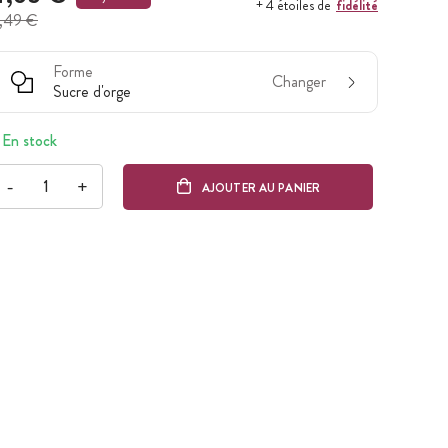
fidélité
+ 4 étoiles de
,49 €
Forme
Changer
Sucre d'orge
En stock
-
+
AJOUTER AU PANIER