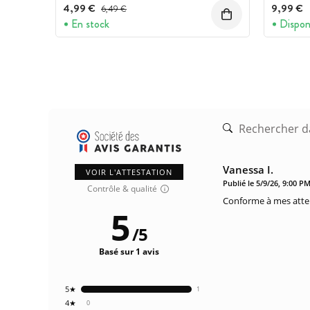
4,99 €
Prix avant réduction :
9,99 €
6,49 €
En stock
Dispon
Vanessa I.
VOIR L'ATTESTATION
Publié le 5/9/26, 9:00 P
Contrôle & qualité
Conforme à mes atte
5
/
5
Basé sur 1 avis
5★
1
4★
0