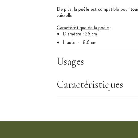
De plus, la
poêle
est compatible pour
tou
vaisselle.
Caractéristique de la poêle
:
Diamètre : 26 cm
Hauteur : 8.6 cm
Longueur : 53 cm
Usages
Largeur : 31.6 cm
Nombre de parts : 6/8
Matériaux : aluminium et acier inoxyda
Caractéristiques
Compatible toutes sources de chaleurs :
induction.
Compatible pour congélateur
Poignée rivetée
Lavable au lave vaisselle
Garantie à vie
Gamme : Signature