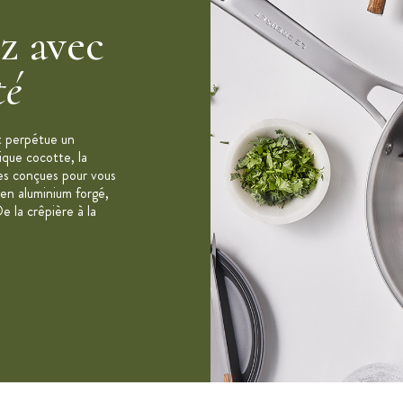
ez avec
té
t perpétue un
ique cocotte, la
s conçues pour vous
n aluminium forgé,
e la crêpière à la