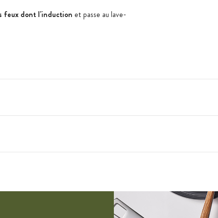
s feux dont l'induction
et passe au lave-
ble
 électrique, gaz, halogène, radiant, four et