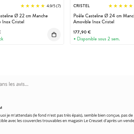
CRISTEL
4.9
/
5
(7)
asteline Ø 22 cm Manche
Poêle Casteline Ø 24 cm Man
 Inox Cristel
Amovible Inox Cristel
€
177,90 €
ck
Disponible sous 2 sem.
PM
quoi je m'attendais (le fond n'est pas très épais), semble bien conçue, pas d
tible avec les couvercles trouvables en magasin Le Creuset d'après un vende