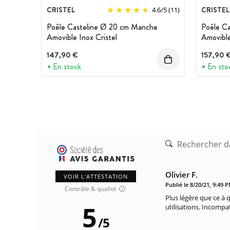
CRISTEL
CRISTEL
4.6
/
5
(11)
Poêle Casteline Ø 20 cm Manche
Poêle C
Amovible Inox Cristel
Amovible
147,90 €
157,90 
En stock
En sto
Olivier F.
VOIR L'ATTESTATION
Publié le 8/20/21, 9:49 
Contrôle & qualité
Plus légère que ce à 
5
utilisations. Incompa
/
5