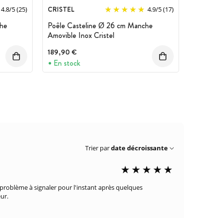
CRISTEL
4.8
/
5
(25)
4.9
/
5
(17)
che
Poêle Casteline Ø 26 cm Manche
Amovible Inox Cristel
189,90 €
En stock
Trier par
date décroissante
e problème à signaler pour l'instant après quelques
ur.