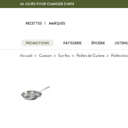
Contenu principal
30 JOURS POUR CHANGER D'AVIS
RECETTES
MARQUES
PROMOTIONS
PÂTISSERIE
ÉPICERIE
USTENSI
Accueil
Cuisson
Sur feu
Poêles de Cuisine
Poêles Ino