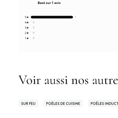
Basé sur 1 avis
5★
1
4★
0
3★
0
2★
0
1★
0
Voir aussi nos autr
SUR FEU
POÊLES DE CUISINE
POÊLES INDUC