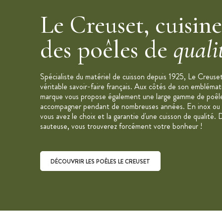
Marque :
Le Creuset
Le Creuset, cuisin
des poêles de
quali
Spécialiste du matériel de cuisson depuis 1925, Le Creuse
véritable savoir-faire français. Aux côtés de son emblémat
marque vous propose également une large gamme de poêle
accompagner pendant de nombreuses années. En inox ou e
vous avez le choix et la garantie d'une cuisson de qualité. D
sauteuse, vous trouverez forcément votre bonheur !
DÉCOUVRIR LES POÊLES LE CREUSET
Découvrir les poêles Le Creuset