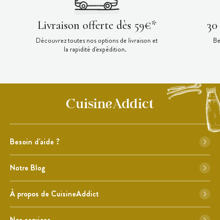
Livraison offerte dès 59€*
30
Découvrez toutes nos options de livraison et
Be
la rapidité d'expédition.
Besoin d'aide ?
Notre Blog
À propos de CuisineAddict
Nos services