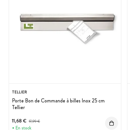
TELLIER
Porte Bon de Commande à billes Inox 25 cm
Tellier
11,68 €
Prix avant réduction :
17,99 €
En stock