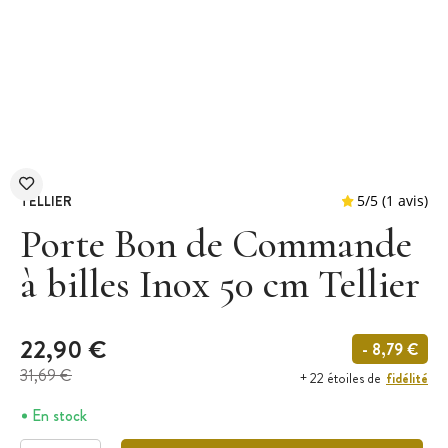
TELLIER
Porte Bon de Commande
à billes Inox 50 cm Tellier
5
/
5
22,90 €
- 8,79 €
31,69 €
fidélité
+ 22 étoiles de
En stock