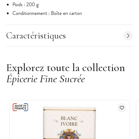
Poids : 200 g
Conditionnement : Boîte en carton
Ingrédients: sucre, AMANDES, gomme arabique, vanille
naturelle en poudre.
Caractéristiques
Fabriqué dans un atelier utilisant des oeufs, du gluten, du lait,
des arachides et d'autres fruits à coque.
Fabriqué en France, à Montargis
Marque : Mazet
Explorez toute la collection
Épicerie Fine Sucrée