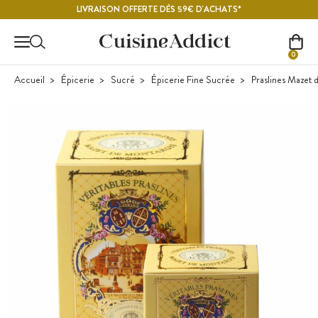
Contenu principal
LIVRAISON OFFERTE DÈS 59€ D'ACHATS*
0
Accueil
Épicerie
Sucré
Épicerie Fine Sucrée
Praslines Mazet 