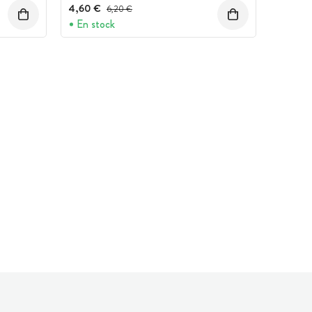
4,60 €
Prix avant réduction :
6,20 €
En stock