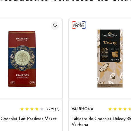
VALRHONA
3.7
/
5
(3)
 Chocolat Lait Praslines Mazet
Tablette de Chocolat Dulcey 3
Valrhona