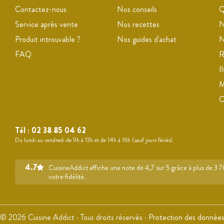
Contactez-nous
Nos conseils
Q
Service après vente
Nos recettes
N
Produit introuvable ?
Nos guides d'achat
N
FAQ
R
I
M
Tél :
02 38 85 04 62
Du lundi au vendredi de 9h à 13h et de 14h à 16h (sauf jours fériés).
4.7
CuisineAddict affiche une note de 4,7 sur 5 grâce à plus de 3 
votre fidélité.
© 2026 Cuisine Addict · Tous droits réservés ·
Protection des donnée