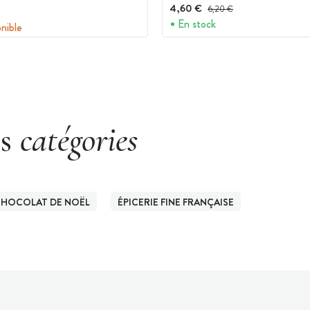
4,60 €
Prix avant réduction :
6,20 €
En stock
onible
es
catégories
HOCOLAT DE NOËL
ÉPICERIE FINE FRANÇAISE