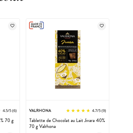
VALRHONA
4.5
/
5
(6)
4.7
/
5
(9)
5% 70 g
Tablette de Chocolat au Lait Jivara 40%
70 g Valrhona