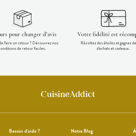
ours pour changer d’avis
Votre fidélité est récom
de faire un retour ? Découvrez nos
Récoltez des étoiles et gagnez d
onditions de retour faciles.
d'achats et cadeaux.
Besoin d'aide ?
Notre Blog
À