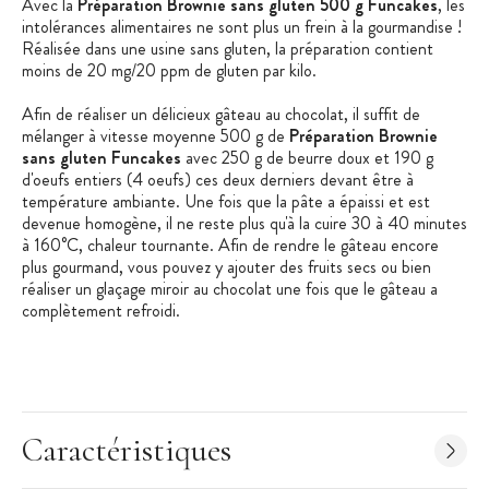
Avec la
Préparation Brownie sans gluten 500 g Funcakes
, les
intolérances alimentaires ne sont plus un frein à la gourmandise !
Réalisée dans une usine sans gluten, la préparation contient
moins de 20 mg/20 ppm de gluten par kilo.
Afin de réaliser un délicieux gâteau au chocolat, il suffit de
mélanger à vitesse moyenne 500 g de
Préparation Brownie
sans gluten Funcakes
avec 250 g de beurre doux et 190 g
d'oeufs entiers (4 oeufs) ces deux derniers devant être à
température ambiante. Une fois que la pâte a épaissi et est
devenue homogène, il ne reste plus qu'à la cuire 30 à 40 minutes
à 160°C, chaleur tournante. Afin de rendre le gâteau encore
plus gourmand, vous pouvez y ajouter des fruits secs ou bien
réaliser un glaçage miroir au chocolat une fois que le gâteau a
complètement refroidi.
Caractéristiques de la Préparation à Gâteau
:
Préparation sans gluten pour brownie au chocolat
Caractéristiques
Poids : 500 g