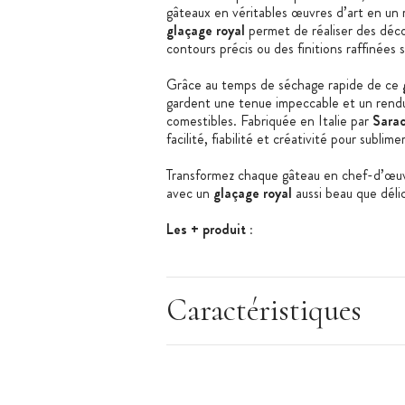
gâteaux en véritables œuvres d’art en un 
glaçage royal
permet de réaliser des décor
contours précis ou des finitions raffinées
Grâce au temps de séchage rapide de ce
gardent une tenue impeccable et un rendu
comestibles. Fabriquée en Italie par
Sarac
facilité, fiabilité et créativité pour subli
Transformez chaque gâteau en chef-d’œuvre
avec un
glaçage royal
aussi beau que déli
Les + produit :
Prête à l’emploi
Simple et rapide d’utilisation
Caractéristiques
Décorations fines et élégantes
Caractéristiques de la préparation :
Préparation glaçage royal
Forme du produit : poudre