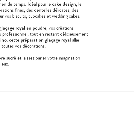
rien de temps. Idéal pour le
cake design
, le
ations fines, des dentelles délicates, des
 sur vos biscuits, cupcakes et wedding cakes.
glaçage royal en poudre
, vos créations
 professionnel, tout en restant délicieusement
ino
, cette
préparation glaçage royal
allie
mer toutes vos décorations.
 sucré et laissez parler votre imagination
cieux.