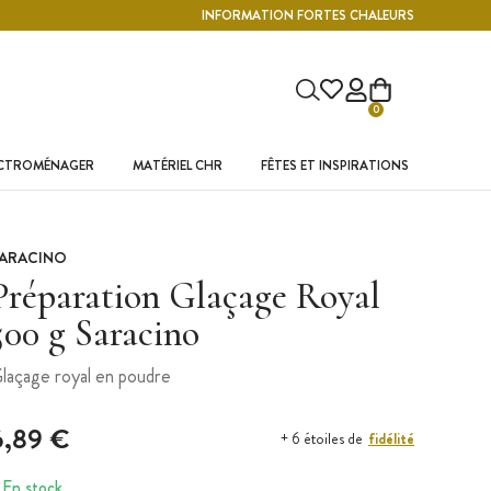
INFORMATION FORTES CHALEURS
0
ECTROMÉNAGER
MATÉRIEL CHR
FÊTES ET INSPIRATIONS
ARACINO
Préparation Glaçage Royal
500 g Saracino
laçage royal en poudre
6,89 €
fidélité
+ 6 étoiles de
En stock