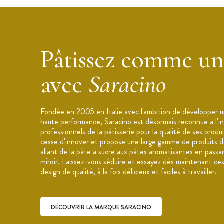
Poids : 500 g
Dosage : 500 g de préparation et 70 
Temps de séchage : entre 1 et 2h
Label : halal
Pâtissez comme un
Ingrédients : sucre glace, blanc d'œuf
avec
Saracino
Allergènes : œuf
Utilisation : glaçage royal, décoration
Conseils : Tamisez le glaçage royal, aj
Fondée en 2005 en Italie avec l'ambition de développer u
Conservation : dans un endroit frais et 
haute performance, Saracino est désormais reconnue à l'in
professionnels de la pâtisserie pour la qualité de ses prod
Origine : Italie
cesse d'innover et propose une large gamme de produits déd
Marque : Saracino
allant de la pâte à sucre aux pâtes aromatisantes en passan
miroir. Laissez-vous séduire et essayez dès maintenant ce
design de qualité, à la fois délicieux et faciles à travailler.
DÉCOUVRIR LA MARQUE SARACINO