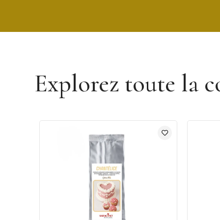
Découvrir la marque Saracino
Explorez toute la c