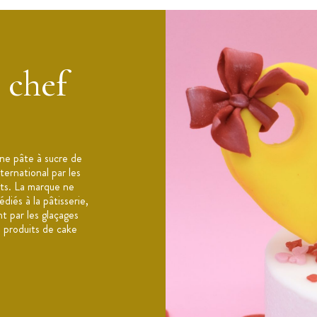
g d’eau
 chef
 en poudre, amidon de maïs, arôme
 gâteau
outez l'eau et mixez pendant 10 minutes.
ne pâte à sucre de
sec, à l'abri de la lumière directe
ternational par les
uits. La marque ne
iés à la pâtisserie,
t par les glaçages
s produits de cake