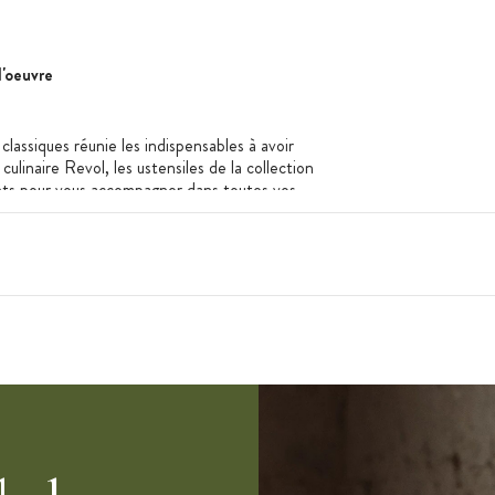
d'oeuvre
classiques réunie les indispensables à avoir
ulinaire Revol, les ustensiles de la collection
ants pour vous accompagner dans toutes vos
 sont effectuées à la main.
768. Revol est une entreprise française qui
faïencer de père en fils, Revol est dirigé par la
 l'usine de Saint-Uze (Drôme), les articles
es hommes et des femmes passionnés puis
ns de chaque pièce et les décors sont