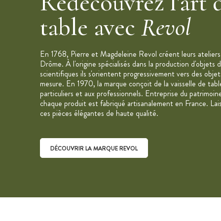
Redécouvrez l'art d
Contenance : 29 cl
table avec
Revol
Hauteur : 5 cm
Diamètre : 12 cm (Dimensions données
Matériau : Porcelaine non poreuse 100
En 1768, Pierre et Magdeleine Revol créent leurs ateliers 
et ne présente aucun risque de migrati
Drôme. À l'origine spécialisés dans la production d'objets
scientifiques ils s'orientent progressivement vers des objet
Émail lisse
mesure. En 1970, la marque conçoit de la vaisselle de tab
Couleur : Blanc
particuliers et aux professionnels. Entreprise du patrimoin
chaque produit est fabriqué artisanalement en France. Lai
Fabriqué en France
ces pièces élégantes de haute qualité.
Résiste aux chocs thermiques : -17°C
Passe au four (300°C), au micro-onde,
Nettoyage facile au lave-vaisselle
DÉCOUVRIR LA MARQUE REVOL
Ramequin vendu à l'unité
Collection : Belle Cuisine
Marque : Revol
Découvrir la marque Revol
"C'est notre travail qui depuis plus de 20