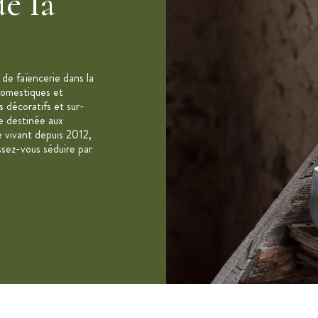
e la
 hors anses)
% naturelle (ne contient ni plomb, ni cadmium
de faïencerie dans la
on nocive dans les aliments)
 domestiques et
s décoratifs et sur-
le destinée aux
e vivant depuis 2012,
ssez-vous séduire par
 à 300°C
 au congélateur (-20°C)
0 ans transforme la terre en porcelaine"