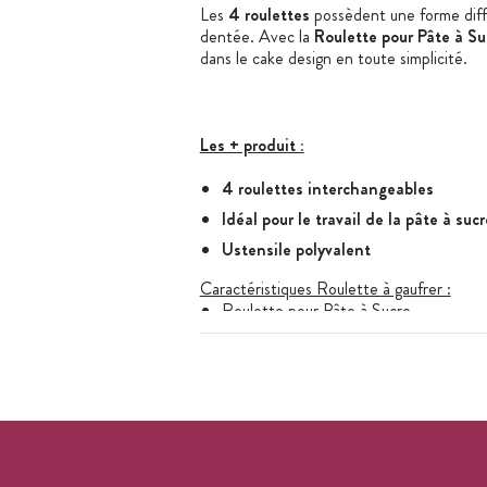
Les
4 roulettes
possèdent une forme différ
dentée. Avec la
Roulette pour Pâte à S
dans le cake design en toute simplicité.
Les + produit :
4 roulettes interchangeables
Idéal pour le travail de la pâte à sucr
Ustensile polyvalent
Caractéristiques Roulette à gaufrer :
Roulette pour Pâte à Sucre
Nombre de roulettes : 4
Dimensions de l'ustensile : 11,5 x 5 x 
Marque : Scrapcooking