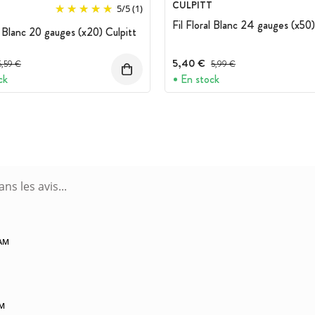
CULPITT
T
5
/
5
(1)
Fil Floral Blanc 24 gauges (x50)
al Blanc 20 gauges (x20) Culpitt
rix avant réduction :
5,40 €
Prix avant réduction :
5,59 €
5,99 €
ck
En stock
 AM
PM