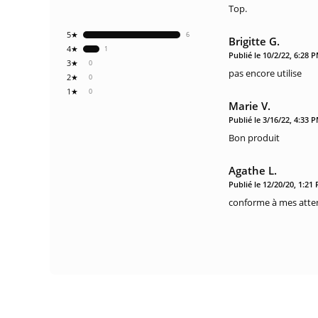
Top.
5★
6
Brigitte G.
4★
1
Publié le 10/2/22, 6:28 
3★
0
pas encore utilise
2★
0
1★
0
Marie V.
Publié le 3/16/22, 4:33 
Bon produit
Agathe L.
Publié le 12/20/20, 1:21
conforme à mes atte