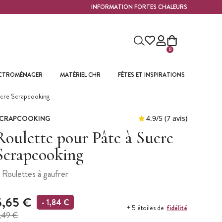
INFORMATION FORTES CHALEURS
0
ECTROMÉNAGER
MATÉRIEL CHR
FÊTES ET INSPIRATIONS
ucre Scrapcooking
CRAPCOOKING
Roulette pour Pâte à Sucre
Scrapcooking
 Roulettes à gaufrer
5,65 €
- 1,84 €
fidélité
+ 5 étoiles de
,49 €