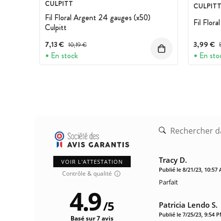
CULPITT
CULPIT
Fil Floral Argent 24 gauges (x50)
Fil Flor
Culpitt
7,13 €
Prix avant réduction :
3,99 €
P
10,19 €
En stock
En sto
Tracy D.
VOIR L'ATTESTATION
Publié le 8/21/23, 10:57
Contrôle & qualité
Parfait
4.9
/
5
Patricia Lendo S.
Publié le 7/25/23, 9:54 
Basé sur 7 avis