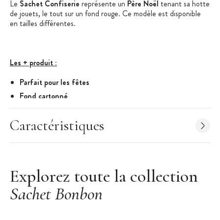
Le
Sachet Confiserie
représente un
Père Noël
tenant sa hotte
de jouets, le tout sur un fond rouge. Ce modèle est disponible
en tailles différentes.
Les + produit :
Parfait pour les fêtes
Fond cartonné
Caractéristiques du Sachet Confiserie :
Caractéristiques
Dimensions : 14 x 30,5 cm
Lot de 100 sachets
Motif : Sachet Doré avec Père-Noël tenant sa hotte
Couleurs : Blanc, Vert et Rouge
Explorez toute la collection
Liens de fermeture non fournis
Sachet Bonbon