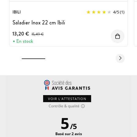
IBILI
4
/
5
(1)
Saladier Inox 22 cm Ibili
13,20 €
Prix avant réduction :
15,49 €
En stock
VOIR L'ATTESTATION
Contrôle & qualité
5
/
5
Basé sur 2 avis