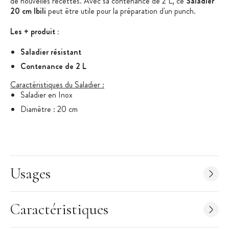
de nouvelles recettes. Avec sa contenance de 2 L, ce
Saladier
20 cm Ibili
peut être utile pour la préparation d'un punch.
Les + produit :
Saladier résistant
Contenance de 2 L
Caractéristiques du Saladier :
Saladier en Inox
Diamètre : 20 cm
Contenance : 2 L
Peut aller au four
Entretien : peut aller au lave-vaisselle
Marque : Ibili
Usages
Caractéristiques