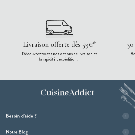
Livraison offerte dès 59€*
30
Découvrez toutes nos options de livraison et
Be
la rapidité d'expédition.
Besoin d'aide ?
Notre Blog