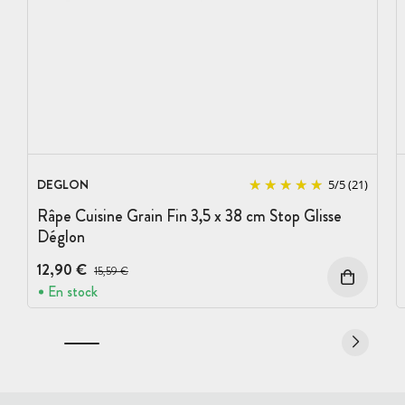
DEGLON
5
/
5
(21)
Râpe Cuisine Grain Fin 3,5 x 38 cm Stop Glisse
Déglon
12,90 €
Prix avant réduction :
15,59 €
En stock