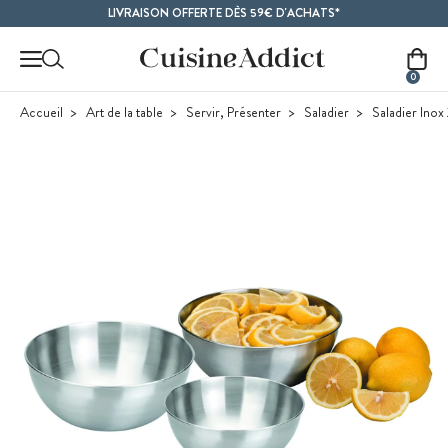
Contenu principal
LIVRAISON OFFERTE DÈS 59€ D'ACHATS*
0
Accueil
Art de la table
Servir, Présenter
Saladier
Saladier Inox 