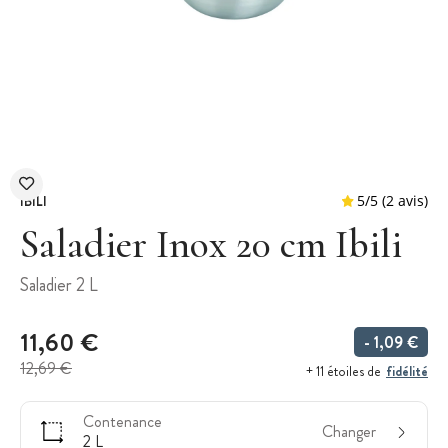
IBILI
Saladier Inox 20 cm Ibili
Saladier 2 L
5
/
5
11,60 €
- 1,09 €
12,69 €
fidélité
+ 11 étoiles de
Contenance
Changer
2 L