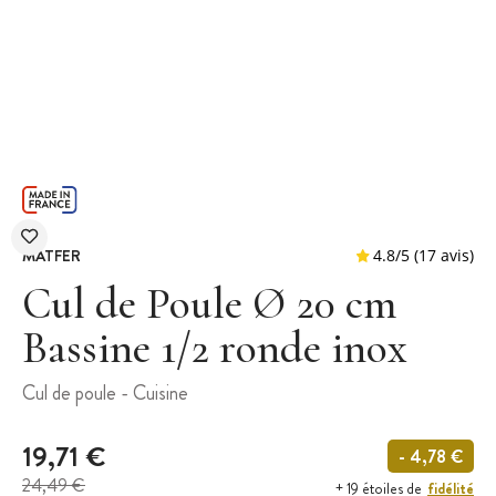
MATFER
Cul de Poule Ø 20 cm
Bassine 1/2 ronde inox
4.8
/
5
(
Cul de poule - Cuisine
19,71 €
- 4,78 €
24,49 €
fidélité
+ 19 étoiles de