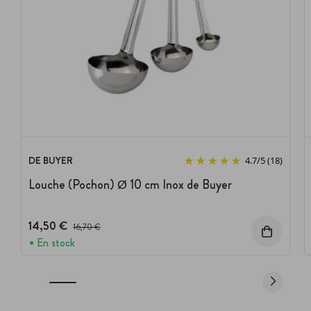
DE BUYER
4.7
/
5
(18)
Louche (Pochon) Ø 10 cm Inox de Buyer
14,50 €
Prix avant réduction :
16,70 €
En stock