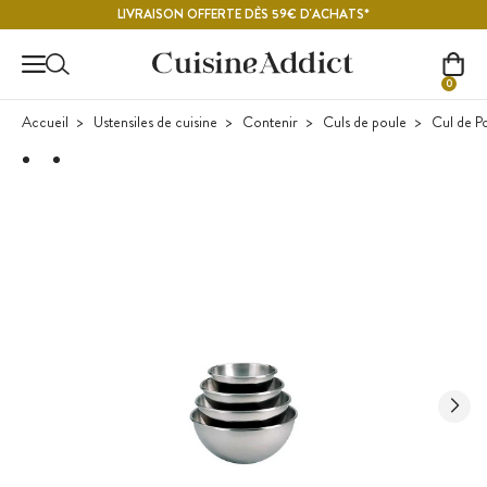
Contenu principal
LIVRAISON OFFERTE DÈS 59€ D'ACHATS*
0
Accueil
Ustensiles de cuisine
Contenir
Culs de poule
Cul de Po