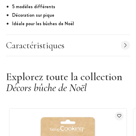
5 modèles différents
Décoration sur pique
Idéale pour les bûches de Noël
Caractéristiques des Décors de Bûche :
Sapins Décorés
Caractéristiques
5 modèles assortis
Couleurs : Rouge, Vert, Argenté et Brun
Boîte de 50 sujets
Explorez toute la collection
Hauteur d'un sapin : 3,4 cm
Non comestible
Décors bûche de Noël
Adapté au contact alimentaire
Décors pour bûches, gâteaux ou encore glaces de Noël