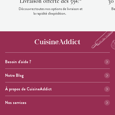
Livraison offerte dès 59€*
30
Découvrez toutes nos options de livraison et
Be
la rapidité d'expédition.
Besoin d'aide ?
Notre Blog
À propos de CuisineAddict
Nos services