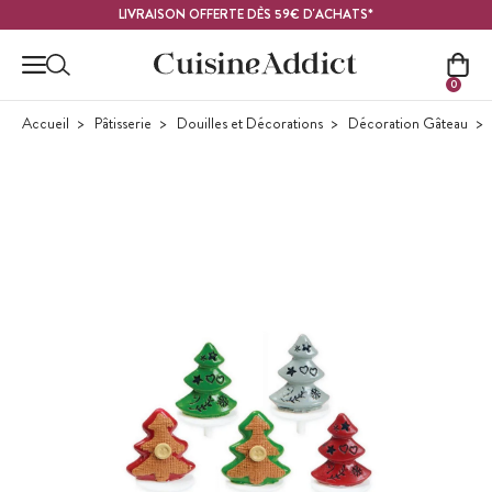
Contenu principal
LIVRAISON OFFERTE DÈS 59€ D'ACHATS*
0
Accueil
Pâtisserie
Douilles et Décorations
Décoration Gâteau