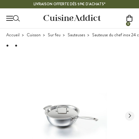
Contenu principal
LIVRAISON OFFERTE DÈS 59€ D'ACHATS*
0
Accueil
Cuisson
Sur feu
Sauteuses
Sauteuse du chef inox 24 