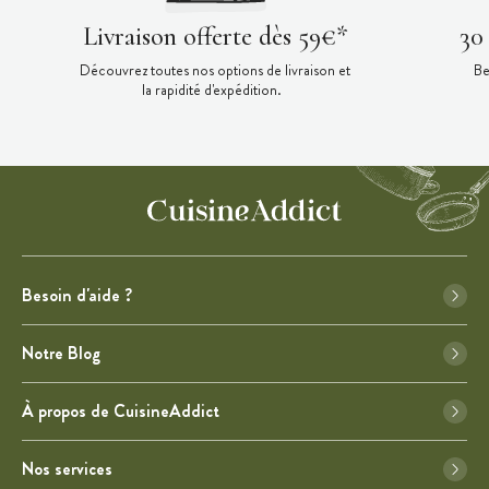
Livraison offerte dès 59€*
30
Découvrez toutes nos options de livraison et
Be
la rapidité d'expédition.
Besoin d'aide ?
Notre Blog
À propos de CuisineAddict
Nos services