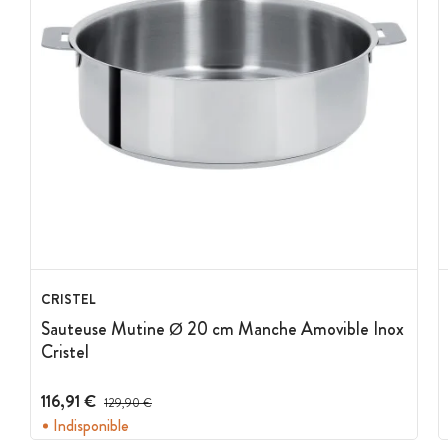
CRISTEL
Sauteuse Mutine Ø 20 cm Manche Amovible Inox
Cristel
116,91 €
Prix avant réduction :
129,90 €
Indisponible