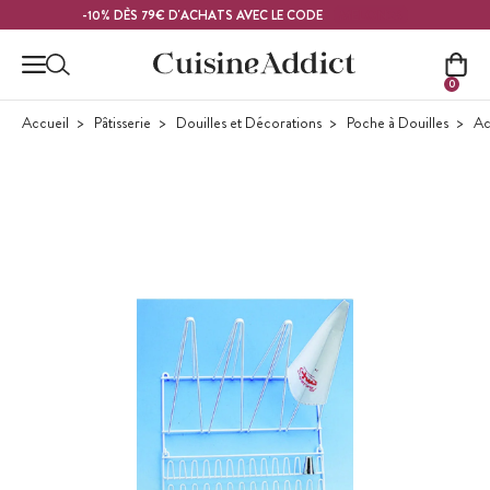
Contenu principal
MELON26
-10% DÈS 79€ D'ACHATS AVEC LE CODE
0
Accueil
Pâtisserie
Douilles et Décorations
Poche à Douilles
Ac