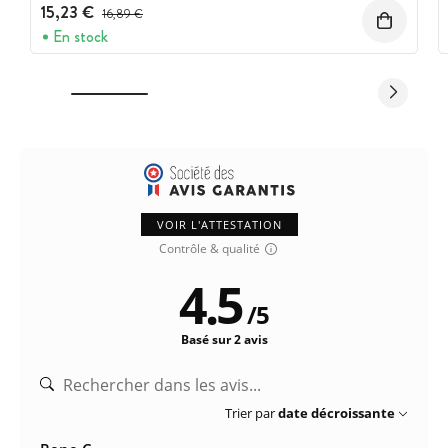
15,23 €
Prix avant réduction :
16,89 €
En stock
VOIR L'ATTESTATION
Contrôle & qualité
4.5
/
5
Basé sur 2 avis
Trier par
date décroissante