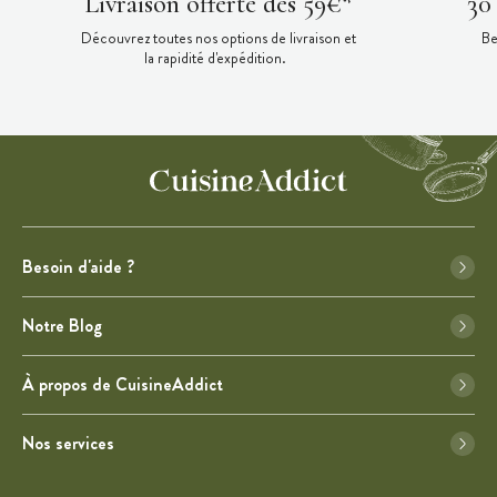
Livraison offerte dès 59€*
30
Découvrez toutes nos options de livraison et
Be
la rapidité d'expédition.
Besoin d'aide ?
Notre Blog
À propos de CuisineAddict
Nos services