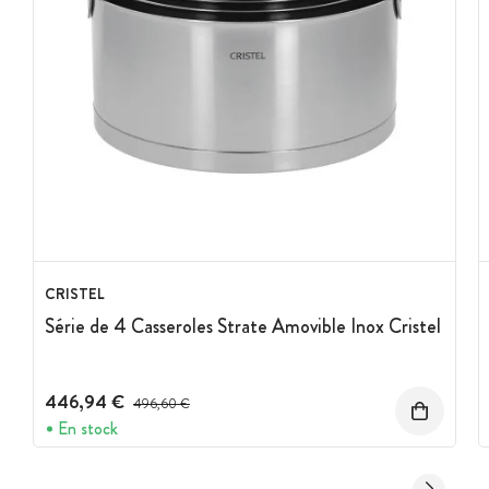
CRISTEL
Série de 4 Casseroles Strate Amovible Inox Cristel
446,94 €
Prix avant réduction :
496,60 €
En stock