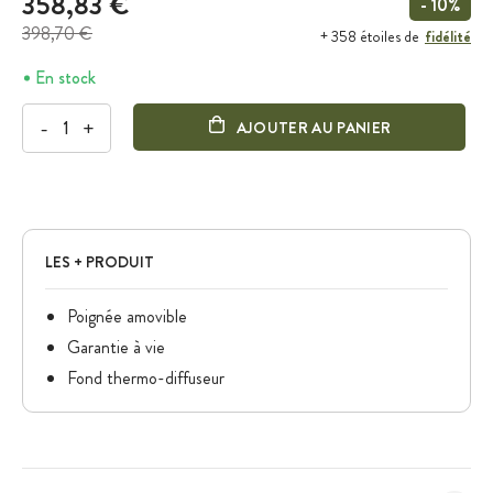
358,83 €
- 10%
398,70 €
fidélité
+ 358 étoiles de
En stock
-
+
AJOUTER AU PANIER
LES + PRODUIT
Poignée amovible
Garantie à vie
Fond thermo-diffuseur