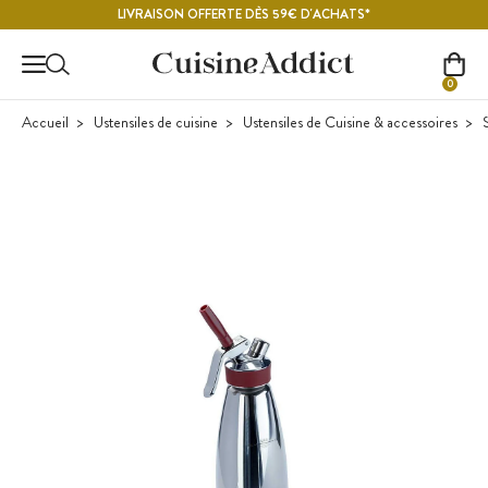
Contenu principal
LIVRAISON OFFERTE DÈS 59€ D'ACHATS*
0
Accueil
Ustensiles de cuisine
Ustensiles de Cuisine & accessoires