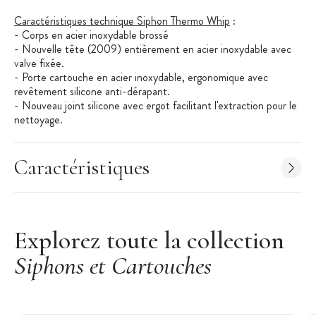
Caractéristiques technique Siphon Thermo Whip
:
- Corps en acier inoxydable brossé
- Nouvelle tête (2009) entièrement en acier inoxydable avec
valve fixée.
- Porte cartouche en acier inoxydable, ergonomique avec
revêtement silicone anti-dérapant.
- Nouveau joint silicone avec ergot facilitant l'extraction pour le
nettoyage.
- Indication sur le corps du siphon du niveau de remplissage
maximum.
- Bouteille à double paroi sous vide offrant une isolation
Caractéristiques
thermique maximale.
- Volume : 50 cl
La gamme de siphon Isi
:
1) Siphon à chantilly : uniquement pour préparation froide. Tête
Explorez toute la collection
en aluminium (peut noircir avec le temps dans le lave vaisselle),
Siphons et Cartouches
joint élastomère.
2) Siphon "Gourmet Whip+" : Pour préparation chaude et froide.
tête et corps inox, joint en silicone.
3) Siphon "Thermo Whip" : Semblable au "Gourmet Whip+", il