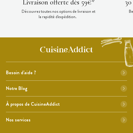
Livraison offerte dès 59€*
30
Découvrez toutes nos options de livraison et
Be
la rapidité d'expédition.
Besoin d'aide ?
Notre Blog
À propos de CuisineAddict
Nos services