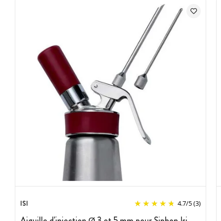
possède en plus une double paroi sous vide offrant une isolation
thermique maximale (jusqu'8h à froid et 3h pour les produits
chauds).
ISI
4.7
/
5
(3)
Aiguille d'injection Ø 3 et 5 mm pour Siphon Isi