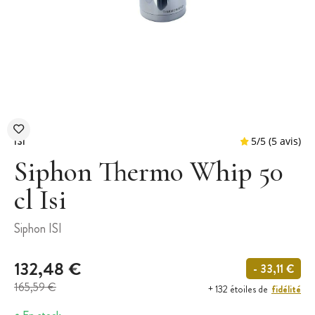
ISI
Siphon Thermo Whip 50
cl Isi
5
/
5
Siphon ISI
132,48 €
- 33,11 €
165,59 €
fidélité
+ 132 étoiles de