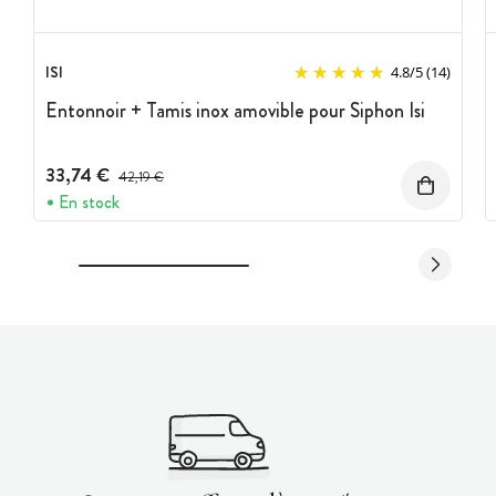
ISI
4.8
/
5
(14)
Entonnoir + Tamis inox amovible pour Siphon Isi
33,74 €
Prix avant réduction :
42,19 €
En stock