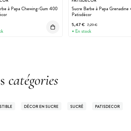
ECOR
PATISDECOR
arbe à Papa Chewing-Gum 400
Sucre Barbe à Papa Grenadine
écor
Patisdécor
5,47 €
Prix avant réduction :
7,29 €
ck
En stock
es
catégories
TIBLE
DÉCOR EN SUCRE
SUCRÉ
PATISDECOR