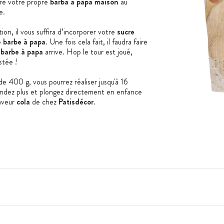
ire votre propre
barba à papa maison
au
e.
ion, il vous suffira d’incorporer votre
sucre
 barbe à papa
. Une fois cela fait, il faudra faire
 barbe à papa
arrive. Hop le tour est joué,
stée !
e 400 g, vous pourrez réaliser jusqu'à 16
endez plus et plongez directement en enfance
aveur
cola
de chez
Patisdécor
.