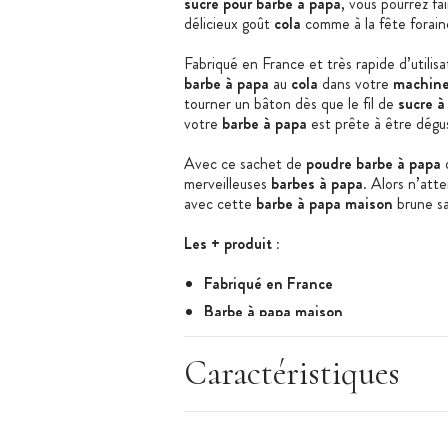
sucre pour barbe à papa
, vous pourrez fa
délicieux goût
cola
comme à la fête forain
Fabriqué en France et très rapide d’utilisat
barbe à papa
au
cola
dans votre
machine
tourner un bâton dès que le fil de
sucre à
votre
barbe à papa
est prête à être dégu
Avec ce sachet de
poudre barbe à papa
d
merveilleuses
barbes à papa
. Alors n’att
avec cette
barbe à papa maison
brune s
Les + produit :
Fabriqué en France
Barbe à papa maison
Facile et rapide d’utilisation
Caractéristiques
Caractéristiques de la préparation :
Préparation sucrée Barbe à papa
Goût : Cola