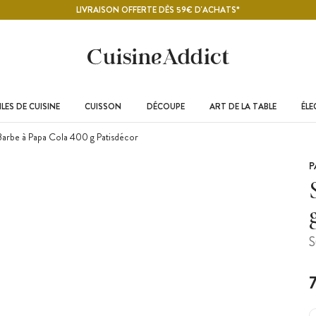
LIVRAISON OFFERTE DÈS 59€ D'ACHATS*
LES DE CUISINE
CUISSON
DÉCOUPE
ART DE LA TABLE
ÉL
arbe à Papa Cola 400 g Patisdécor
P
S