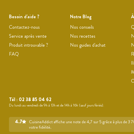
Besoin d'aide ?
Notre Blog
À
Contactez-nous
Nos conseils
Q
Service après vente
Nos recettes
N
Produit introuvable ?
Nos guides d'achat
N
FAQ
R
I
M
Tél :
02 38 85 04 62
Du lundi au vendredi de 9h à 13h et de 14h à 16h (sauf jours fériés).
4.7
CuisineAddict affiche une note de 4,7 sur 5 grâce à plus de 3 
votre fidélité.