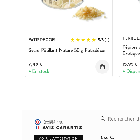
TERRE 
PATISDECOR
5
/
5
(1)
Pépites 
Sucre Pétillant Nature 50 g Patisdécor
Exotique
7,49 €
15,95 €
En stock
Dispon
Cse C.
VOIR L'ATTESTATION