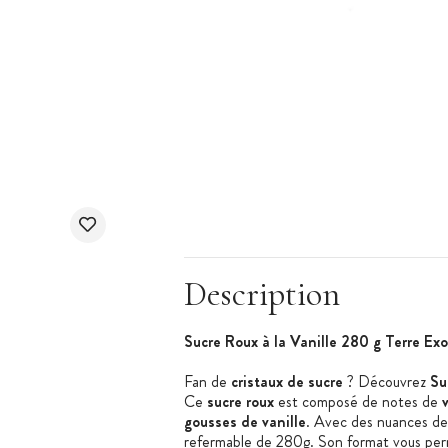
Description
Sucre Roux à la Vanille 280 g Terre Ex
Fan de
cristaux de sucre
? Découvrez
Su
C
e
sucre roux
est c
omposé de notes de
v
gousses de vanille
.
A
vec des nuances d
refermable de 280g
. Son format vous per