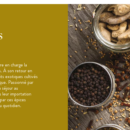
pâtisseries, boissons, yaourts, salade de fruits,
s
e en charge la
s. À son retour en
its exotiques cultivés
ique. Passionné par
n séjour au
 leur importation
 par ces épices
u quotidien.