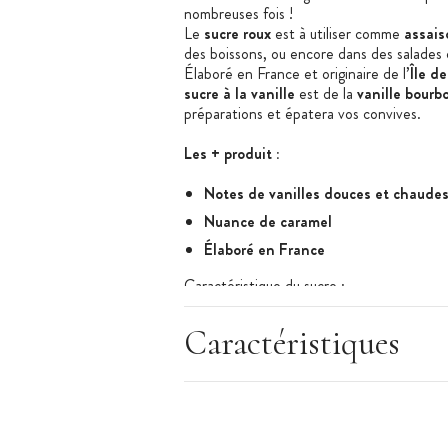
nombreuses
fois !
Le
sucre roux
est à utiliser comme
assai
des
boissons
, ou encore dans des
salades 
Élaboré en France et originaire de l’
Île d
sucre
à la vanille
est de la
vanille bourb
préparations et épatera vos convives.
Les + produit :
Notes de vanilles douces et chaude
Nuance de caramel
Élaboré en France
Caractéristique du sucre :
Sucre roux
Aromatisé à la vanille
Caractéristiques
Ingrédients : sucre roux, vanille (3%)
Allergènes : traces éventuelles de céle
Type de vanille : vanille bourbon de M
Notes de vanille douces et chaudes, d