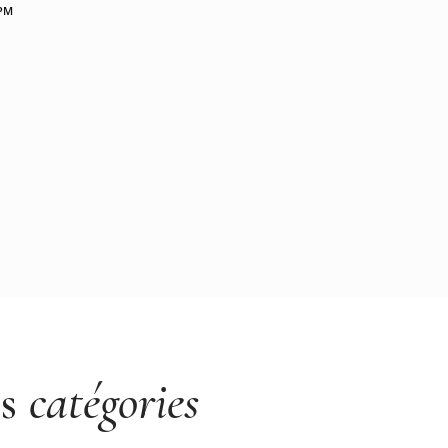
 PM
es
catégories