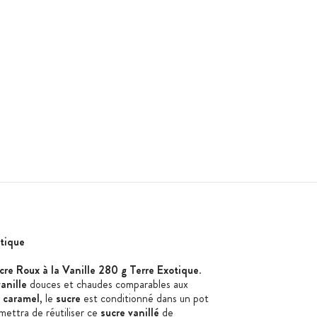
otique
cre Roux à la Vanille 280 g Terre Exotique
.
anille
douces et chaudes
comparable
s
aux
e
caramel
, le
sucre
est conditionné dans un pot
mettra de r
éutiliser
ce
sucre vanillé
de