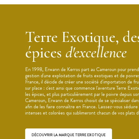
Conditionnement : pot refermable
Contenance : 280 g
Utilisation : assaisonnement, desserts, 
Terre Exotique, de
confitures
Origine : Île de la Réunion
épices
d'excellence
Marque : Terre Exotique
En 1998, Erwann de Kerros part au Cameroun pour prendr
gestion d'une exploitation de fruits exotiques et de poivre
France, il décide de créer une société d'importation de fru
sur place : c'est ainsi que commence l'aventure Terre Exot
les épices, et plus particulièrement par le poivre depuis so
Cameroun, Erwann de Kerros choisit de se spécialiser dans
afin de les faire connaître en France. Laissez-vous séduire
intenses et colorées qui sublimeront chacun de vos plats d
DÉCOUVRIR LA MARQUE TERRE EXOTIQUE