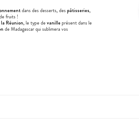
sonnement
dans des
desserts
, des
pâtisseries
,
de fr
uit
s
!
e la Réunion
, le
type de
vanille
présent dans le
on
de Madagascar
qui sublimera vos
s
ri, sésame, moutarde, fruits à coques
adagascar
e caramel