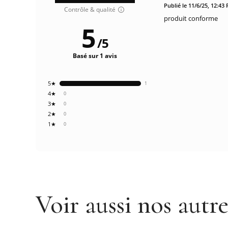
Publié le 11/6/25, 12:43
Contrôle & qualité
produit conforme
5
/
5
Basé sur 1 avis
5★
1
4★
0
3★
0
2★
0
1★
0
Voir aussi nos autr