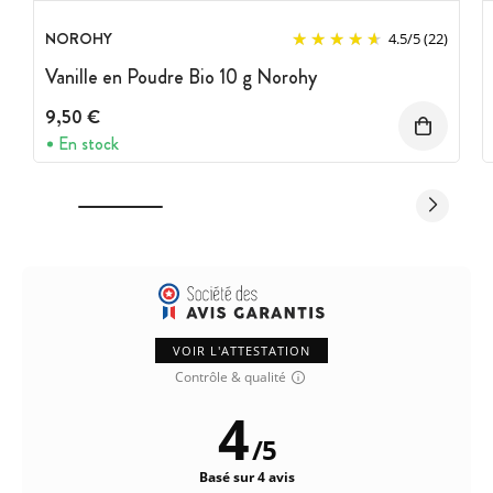
NOROHY
4.5
/
5
(22)
Vanille en Poudre Bio 10 g Norohy
9,50 €
En stock
VOIR L'ATTESTATION
Contrôle & qualité
4
/
5
Basé sur 4 avis