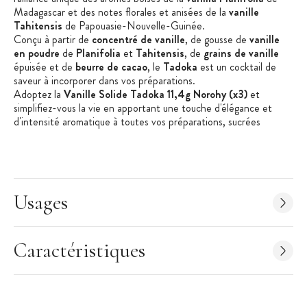
Madagascar
et des notes florales et anisées de l
a
vanille
Tahitensis
de
Papouasie-Nouvelle-Guinée
.
Conçu
à partir de
concentré de vanille
, de
gousse
de
vanille
en poudre
de
P
lanifolia
et
T
ahitensis
,
de
grains de vanille
épuisée
et de
beurre de cacao
, le
T
adoka
est un
cocktail
de
saveur à incorporer dans vos préparations.
Adoptez la
Vanille
Solide
Tadoka
11,4g
Norohy
(x3
)
et
sim
plifiez-vous la vie en apportant une touche d'élégance et
d'intensité aromatique à toutes vos préparations, sucrées
comme salées.
Préparez
une
délicieuse
crème
namélaka
en
faisant fondre un galet de
v
anille
s
olide
pour obtenir une
texture onctueuse et un parfum
de
vanill
e
irrésistible.
Testez
-
le
dans votre
chocolat chaud
, en
râpant
délicatement un galet de
Tadoka
sur votre tasse pour y ajouter
un goût
vanill
é
exquis.
Usages
Gagnez du temps et conservez la puissance aromatique de la
go
u
sse de vanille
brute en utilisant la juste dose de
vanille
.
Le
dosage idéal
est de 1 à 2 galets de 4 g par kg de préparation,
offrant une facilité d'utilisation inégalée.
Caractéristiques
Norohy
, la marque
française
derrière cette prouesse culinaire,
s'engage à
vous
proposer
un
produit
Clean Label
issus de
partenaires locaux, mettant en valeur l'origine des gousses de
vanille de Madagascar
et de
Papouasie-Nouvelle