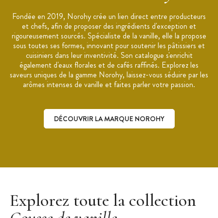
Ingrédients :
beurre de cacao 53%,
gousse de
vanille
en
poudre 25%, concentré de
vanille
12%, grains de
vanille
Fondée en 2019, Norohy crée un lien direct entre producteurs
épuisée.
et chefs, afin de proposer des ingrédients d'exception et
rigoureusement sourcés. Spécialiste de la vanille, elle la propose
Allergènes :
peut contenir d’éventuelles traces de céleri,
sous toutes ses formes, innovant pour soutenir les pâtissiers et
sésame, moutarde, fruits à coques, Lait (fabriqué dans un
cuisiniers dans leur inventivité. Son catalogue s'enrichit
atelier qui utilise du lait)
également d'eaux florales et de cafés raffinés. Explorez les
Dosage
conseillé
:
1 à 2 galets par kg de préparation
saveurs uniques de la gamme Norohy, laissez-vous séduire par les
arômes intenses de vanille et faites parler votre passion.
Utilisation
: crème pâtissière, ganache, chocolat, à faire
poêler avec des fruits de mer
Notes
: boisées, florales, anisées
DÉCOUVRIR LA MARQUE NOROHY
Recette Clean Label
:
p
roduit
s issus de partenaires locaux
Conditionnement
:
Sachet
hermétique
Conservation
:
dans un endroit frais et sec à l'abri de la
lumière entre 16 et 18°C
dans son emballage d’origine fermé
.
Découvrir la marque Norohy
Dénomination légale
:
Spécialité à base de beurre de cacao
et de
vanille
- Origine des gousses : Madagascar et
Explorez toute la collection
Papouasie Nouvelle Guinée
Gousse de vanille
D
DM
:
12 mois