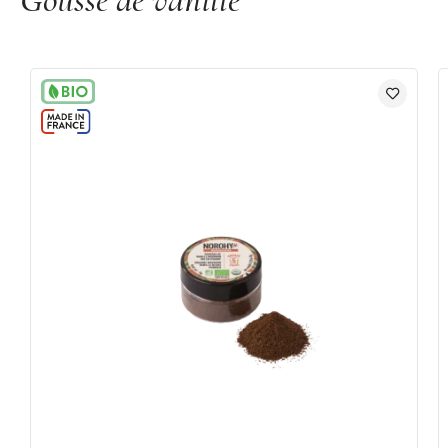
Lauréat du SIRH/+ INNOVATION AWARDS
2023
Origine :
France
Marque :
Norohy