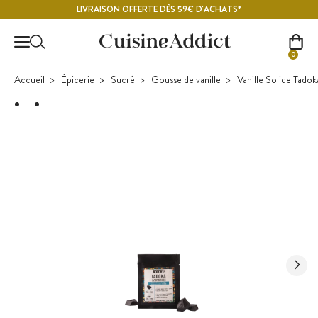
Contenu principal
LIVRAISON OFFERTE DÈS 59€ D'ACHATS*
0
Accueil
Épicerie
Sucré
Gousse de vanille
Vanille Solide Tadok