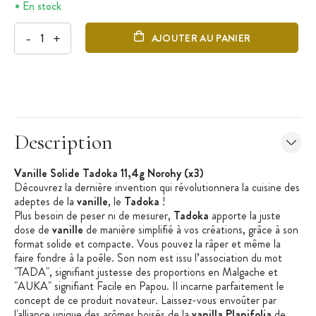
En stock
-
+
AJOUTER AU PANIER
Description
Vanille Solide Tadoka 11,4g Norohy (x3)
Découvrez la dernière invention qui révolutionnera la cuisine des
adeptes de la
vanille
, le
Tadoka
!
Plus besoin de peser ni de mesurer,
Tadoka
apporte la juste
dose de
vanille
de manière
simplifié à
vos créations
, grâce à son
format solide et compacte
.
Vous pouvez la
râp
er
et même la
faire fondre à la
poêle
.
Son nom est issu l’association du mot
"TADA", signifiant justesse des proportions en Malgache et
"AUKA" signifiant Facile en Papou. Il incarne parfaitement le
concept de ce produit novateur.
Laissez-vous envoûter par
l'alliance unique des arômes boisés de la
vanill
a
Planifolia
de