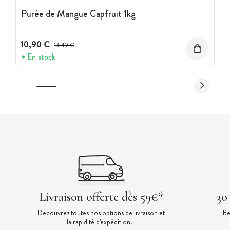
Purée de Mangue Capfruit 1kg
10,90 €
Prix avant réduction :
13,49 €
En stock
Livraison offerte dès 59€*
30
Découvrez toutes nos options de livraison et
Be
la rapidité d'expédition.