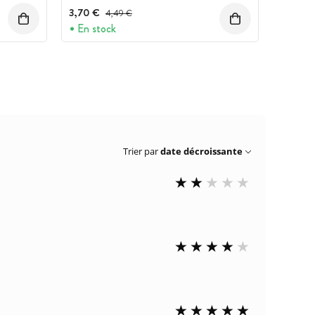
3,70 €
Prix avant réduction :
4,49 €
En stock
Trier par
date décroissante