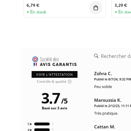
6,79 €
3,29 €
En stock
En sto
Zohra C.
VOIR L'ATTESTATION
Publié le 8/7/24, 9:32 P
Contrôle & qualité
Peu solide
3.7
/
5
Maroussia K.
Publié le 2/12/23, 11:11
Basé sur 3 avis
Très pratique.
5★
1
Cattan M.
4★
1