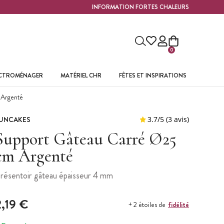
INFORMATION FORTES CHALEURS
0
ECTROMÉNAGER
MATÉRIEL CHR
FÊTES ET INSPIRATIONS
 Argenté
UNCAKES
Support Gâteau Carré Ø25
cm Argenté
résentoir gâteau épaisseur 4 mm
2,19 €
fidélité
+ 2 étoiles de