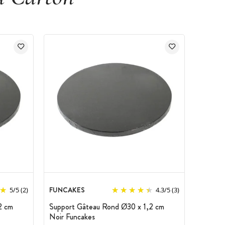
FUNCAKES
5
/
5
(2)
4.3
/
5
(3)
2 cm
Support Gâteau Rond Ø30 x 1,2 cm
Noir Funcakes