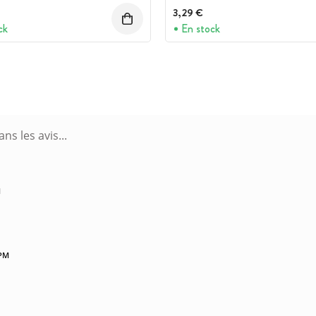
3,29 €
ck
En stock
M
 PM