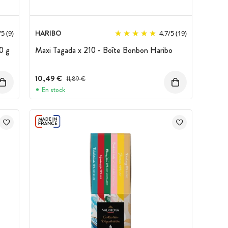
HARIBO
/
5
(9)
4.7
/
5
(19)
0 g
Maxi Tagada x 210 - Boîte Bonbon Haribo
10,49 €
Prix avant réduction :
11,89 €
En stock