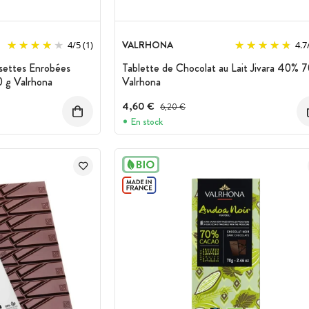
VALRHONA
4
/
5
(1)
4.7
settes Enrobées
Tablette de Chocolat au Lait Jivara 40% 7
0 g Valrhona
Valrhona
4,60 €
Prix avant réduction :
6,20 €
En stock