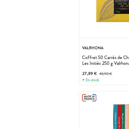
VALRHONA
Coffret 50 Carrés de Cho
Les Initiés 250 g Valrhon
27,89 €
Prix avant réduction :
43,90 €
En stock