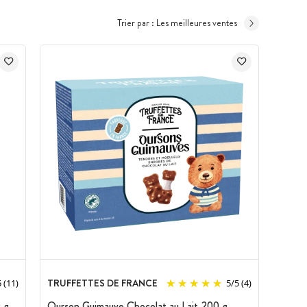
Trier par :
Les meilleures ventes
TRUFFETTES DE FRANCE
5
(11)
5
/
5
(4)
 g
Ourson Guimauve Chocolat au Lait 200 g