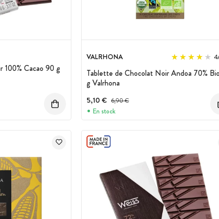
VALRHONA
4
ir 100% Cacao 90 g
Tablette de Chocolat Noir Andoa 70% Bi
g Valrhona
5,10 €
Prix avant réduction :
6,90 €
En stock