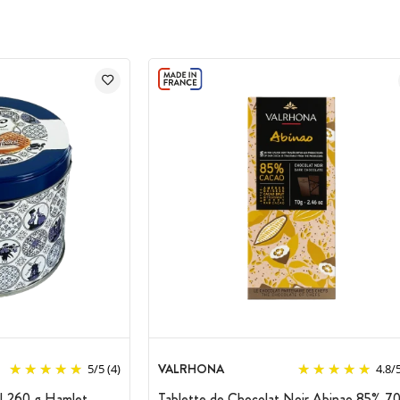
VALRHONA
5
/
5
(4)
4.8
/
l 260 g Hamlet
Tablette de Chocolat Noir Abinao 85% 70