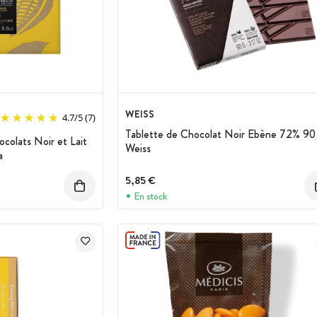
WEISS
4.7
/
5
(7)
Tablette de Chocolat Noir Ebène 72% 90
colats Noir et Lait
Weiss
a
5,85 €
En stock