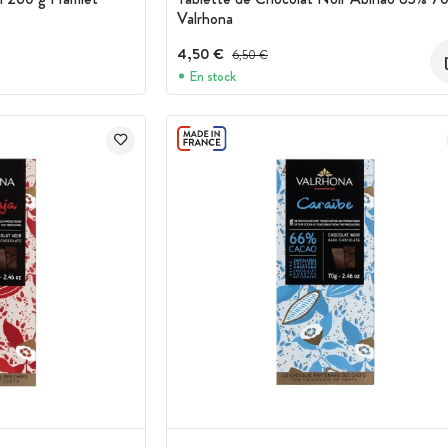
Valrhona
4,50 €
Prix avant réduction :
6,50 €
En stock