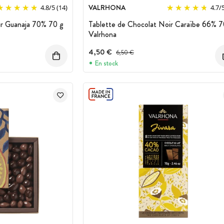
VALRHONA
4.8
/
5
(14)
4.7
/
ir Guanaja 70% 70 g
Tablette de Chocolat Noir Caraïbe 66% 7
Valrhona
4,50 €
Prix avant réduction :
6,50 €
En stock