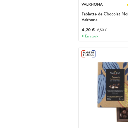
VALRHONA
Tablette de Chocolat No
Valrhona
4,20 €
Prix avant réduction :
6,50 €
En stock