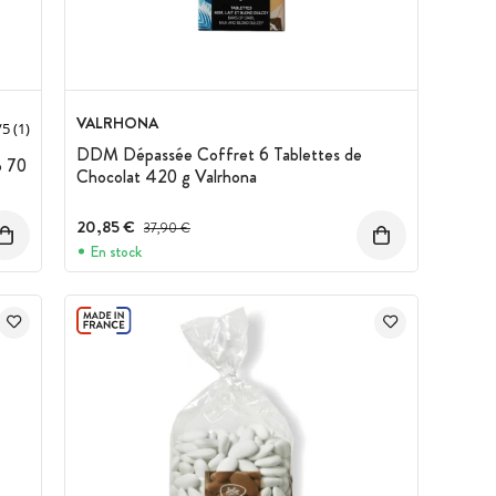
VALRHONA
/
5
(1)
DDM Dépassée Coffret 6 Tablettes de
o 70
Chocolat 420 g Valrhona
20,85 €
Prix avant réduction :
37,90 €
En stock