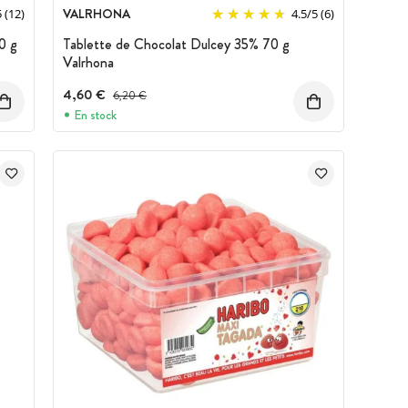
VALRHONA
5
(12)
4.5
/
5
(6)
0 g
Tablette de Chocolat Dulcey 35% 70 g
Valrhona
4,60 €
Prix avant réduction :
6,20 €
En stock