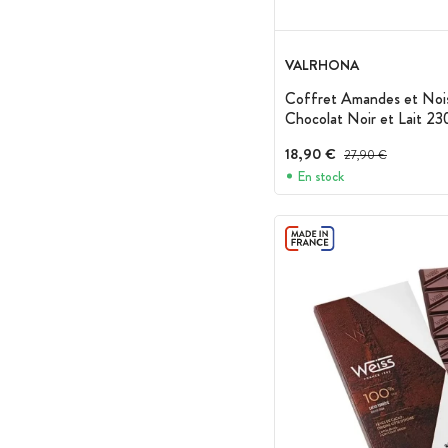
VALRHONA
Coffret Amandes et Noi
Chocolat Noir et Lait 23
18,90 €
Prix avant réduction :
27,90 €
En stock