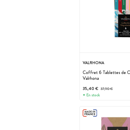
VALRHONA
Coffret 6 Tablettes de 
Valrhona
35,40 €
Prix avant réduction :
37,90 €
En stock