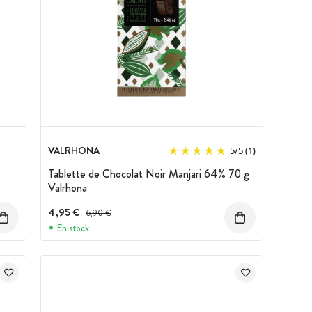
VALRHONA
5
/
5
(1)
Tablette de Chocolat Noir Manjari 64% 70 g
Valrhona
4,95 €
Prix avant réduction :
6,90 €
En stock