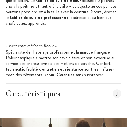
que le coton. Le
tablier de cuisine Robur
possède 2 poches -
une à la poitrine et l'autre à la taille - et s'ajuste au cou par des
boutons pressions et à la taille avec la ceinture. Sobre, discret,
le
tablier de cuisine professionnel
s'adresse aussi bien aux
chefs qu'aux apprentis.
« Vivez votre métier en Robur »
Spécialiste de l'habillage professionnel, la marque française
Robur s'applique à mettre son savoir-faire et son expertise au
service des professionnels des métiers de bouche. Confort,
technicité, facilité d'entretien et résistance sont les maîtres-
mots des vêtements Robur. Garanties sans substances
cancérigènes et sans allergènes, les matières premières utilisées
par Robur bénéficient du label Oekotex Standard 100.
Caractéristiques
Les + produit
:
Tour de cou réglable