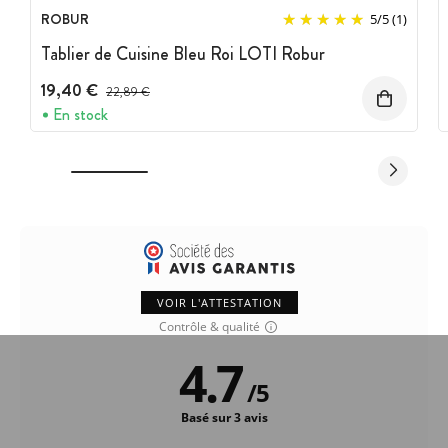
ROBUR
5
/
5
(1)
Tablier de Cuisine Bleu Roi LOTI Robur
19,40 €
Prix avant réduction :
22,89 €
En stock
VOIR L'ATTESTATION
Contrôle & qualité
4.7
/
5
Basé sur 3 avis