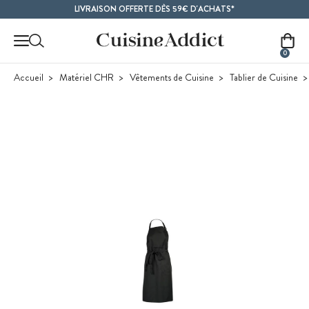
Contenu principal
LIVRAISON OFFERTE DÈS 59€ D'ACHATS*
0
Accueil
Matériel CHR
Vêtements de Cuisine
Tablier de Cuisine