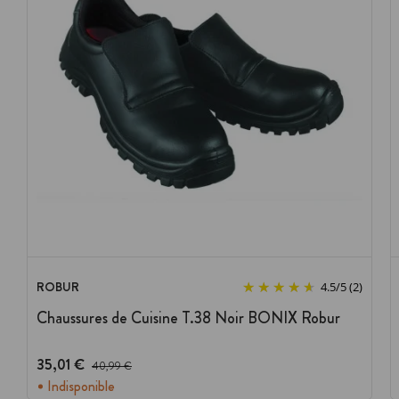
ROBUR
4.5
/
5
(2)
Chaussures de Cuisine T.38 Noir BONIX Robur
35,01 €
Prix avant réduction :
40,99 €
Indisponible