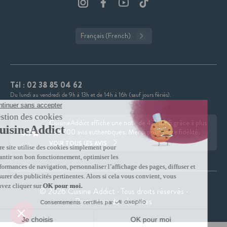
Français (French)
Tél :
02 38 85 04 62
Du lundi au vendredi de 9h à 13h et de 14h à 16h (sauf jours fériés).
CuisineAddict affiche une note de 4,7 sur 5 grâce à plus
4.7
de 3 700 avis authentiques. Merci pour votre fidélité.
VOIR TOUS LES AVIS
© 2026 Cuisine Addict · Tous droits réservés ·
Protection des données