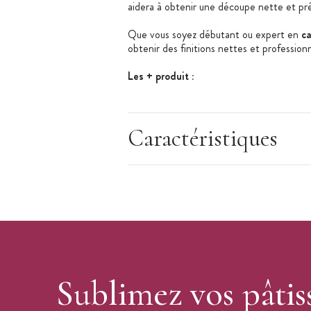
aidera à obtenir une découpe nette et pré
Que vous soyez débutant ou expert en
c
obtenir des finitions nettes et professionn
Les + produit :
Idéal pour le cake design
Pour modeler votre pâte à sucre
Caractéristiques
Trous inclus pour faciliter l'utilisatio
Caractéristiques du tapis :
Tapis de modelage
Matière : mousse
Dimensions : 19,5 x 18 cm
Couleur : blanc
Trous de taille différentes
Sublimez vos pâtis
Utilisation : avec de la pâte à sucre, 