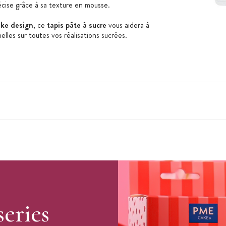
cise grâce à sa texture en mousse.
ake design
, ce
tapis pâte à sucre
vous aidera à
elles sur toutes vos réalisations sucrées.
n
series
du fondant ou de la pâte d'amande