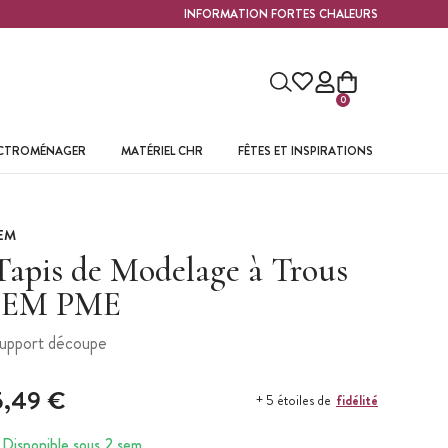
INFORMATION FORTES CHALEURS
0
ECTROMÉNAGER
MATÉRIEL CHR
FÊTES ET INSPIRATIONS
EM
Tapis de Modelage à Trous
JEM PME
upport découpe
5,49 €
fidélité
+ 5 étoiles de
Disponible sous 2 sem.