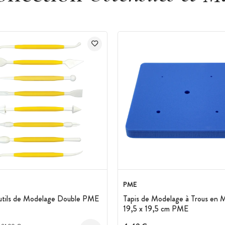
PME
utils de Modelage Double PME
Tapis de Modelage à Trous en 
19,5 x 19,5 cm PME
Prix avant réduction :