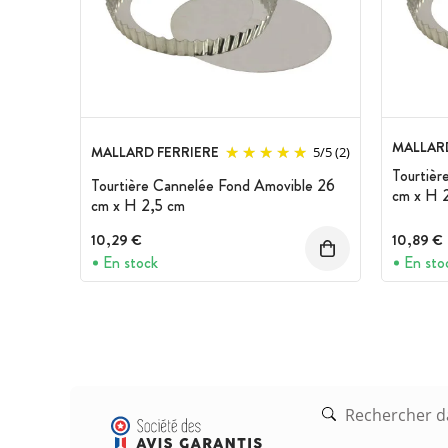
MALLARD
MALLARD FERRIERE
5
/
5
(2)
Tourtièr
Tourtière Cannelée Fond Amovible 26
cm x H 
cm x H 2,5 cm
10,29 €
10,89 €
En stock
En sto