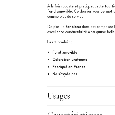
A la fois robuste et pratique, cette
tourti
fond amovible
. Ce dernier vous permet u
comme plat de service.
De plus, le
fer blanc
dont est composée 
excellente conductibilité ainsi qu'une belle
Les + produit
:
Fond amovible
Coloration uniforme
Fabriqué en France
Ne s'oxyde pas
Caractéristiques de la Tourtière Cannelée
Tourtière cannelée
Usages
Matériau : fer blanc
Diamètre : 24 cm
Hauteur : 2,5 cm