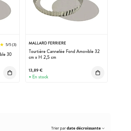
MALLARD FERRIERE
5
/
5
(3)
Tourtière Cannelée Fond Amovible 32
ble 30
cm x H 2,5 cm
13,89 €
En stock
Trier par
date décroissante