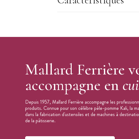
Caractéristiques
Fond amovible
Ne passe pas au lave-vaisselle
Laver avec de l'eau chaude et essuyer 
Graisser le moule en fer blanc avant tou
vendu à l'unité
Fabriqué en France
Marque : Mallard Ferrière
Mallard Ferrière v
accompagne en
cui
Depuis 1957, Mallard Ferrière accompagne les professionne
produits. Connue pour son célèbre pèle-pomme Kali, la mar
dans la fabrication d'ustensiles et de machines à destinati
de la pâtisserie.