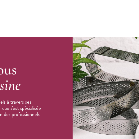
tout de suite après
te utilisation
ous
sine
ls à travers ses
que s'est spécialisée
on des professionnels