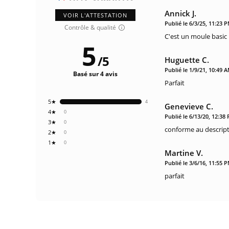
Annick J.
VOIR L'ATTESTATION
Publié le 6/3/25, 11:23 
Contrôle & qualité
C'est un moule basic
5
/
5
Huguette C.
Publié le 1/9/21, 10:49 
Basé sur 4 avis
Parfait
5★
4
Genevieve C.
4★
0
Publié le 6/13/20, 12:38
3★
0
conforme au descript
2★
0
1★
0
Martine V.
Publié le 3/6/16, 11:55 
parfait