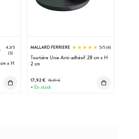
MALLARD FERRIERE
4.3
/
5
5
/
5
(4)
(3)
Tourtière Unie Anti-adhésif 28 cm x H
 cm x H
2 cm
17,92 €
Prix avant réduction :
18,39 €
En stock