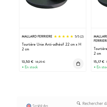
MALLARD FERRIERE
MALLAR
5
/
5
(2)
FERRIER
Tourtière Unie Anti-adhésif 22 cm x H
Tourtièr
2 cm
2 cm
13,50 €
Prix avant réduction :
15,17 €
14,29 €
En stock
En sto