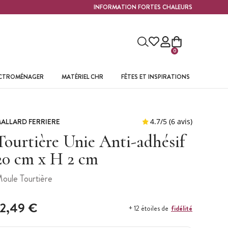
INFORMATION FORTES CHALEURS
0
ECTROMÉNAGER
MATÉRIEL CHR
FÊTES ET INSPIRATIONS
ALLARD FERRIERE
Tourtière Unie Anti-adhésif
20 cm x H 2 cm
oule Tourtière
12,49 €
fidélité
+ 12 étoiles de