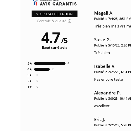
Magali A.
VOIR L'ATTESTATION
Publié le 7/4/25, 8:51 P
Contrôle & qualité
Très bien mais vraime
4.7
/
5
Susie G.
Publié le 5/15/25, 2:20 
Basé sur 6 avis
Très bien
5★
4
Isabelle V.
4★
2
Publié le 2/25/25, 6:51 
3★
0
Pas encore testé
2★
0
1★
0
Alexandre P.
Publié le 3/8/23, 10:44 
excellent
Eric J.
Publié le 2/25/19, 5:28 