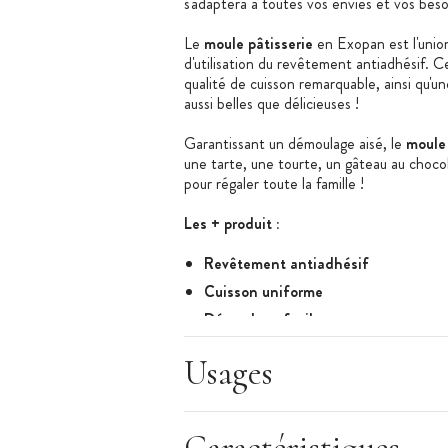
s'adaptera à toutes vos envies et vos beso
Le
moule pâtisserie
en Exopan est l'union 
d'utilisation du revêtement antiadhésif. 
qualité de cuisson remarquable, ainsi qu'u
aussi belles que délicieuses !
Garantissant un démoulage aisé, le
moule
une tarte, une tourte, un gâteau au choco
pour régaler toute la famille !
Les + produit :
Revêtement antiadhésif
Cuisson uniforme
Démoulage facile
Caractéristiques du moule à gâteau
:
Usages
Moule pâtisserie type tourtière
Matière : acier avec revêtement antia