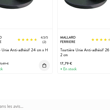
D
MALLARD
4.5
/
5
E
FERRIERE
(2)
e Unie Anti-adhésif 24 cm x H
Tourtière Unie Anti-adhésif 26
2 cm
Prix avant réduction :
17,79 €
15,69 €
ck
En stock