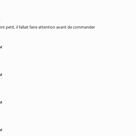
M
nt petit, il fallait faire attention avant de commander
PM
PM
AM
PM