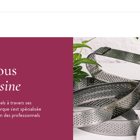
 non abrasive)
r une cuisson homogène et une belle coloration
 l'eau clair et bien sécher pour enlever la
ous
-vaisselle et réfrigérateur sont à proscrire
sine
saire après quelques utilisations
m - 16 cm - 18 cm - 20 cm - 22 cm - 24 cm -
ls à travers ses
que s'est spécialisée
on des professionnels