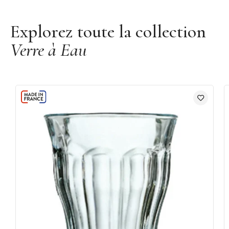
Découvrir la marque Duralex
Explorez toute la collection
Verre à Eau