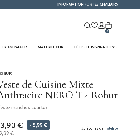
INFORMATION FORTES CHALEURS
0
ECTROMÉNAGER
MATÉRIEL CHR
FÊTES ET INSPIRATIONS
OBUR
Veste de Cuisine Mixte
Anthracite NERO T.4 Robur
este manches courtes
33,90 €
- 5,99 €
fidélité
+ 33 étoiles de
9,89 €