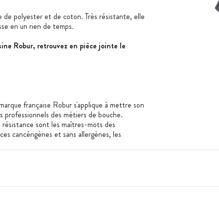
e de polyester et de coton. Très résistante, elle
asse en un rien de temps.
ine Robur, retrouvez en pièce jointe le
a marque française Robur s'applique à mettre son
es professionnels des métiers de bouche.
et résistance sont les maîtres-mots des
es cancérigènes et sans allergènes, les
énéficient du label Oekotex Standard 100.