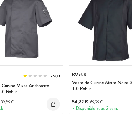
ROBUR
1
/
5
(1)
Veste de Cuisine Mixte Noire
 Cuisine Mixte Anthracite
T.0 Robur
.6 Robur
Prix avant réduction :
54,82 €
Prix avant réduction :
39,89 €
69,99 €
ck
Disponible sous 2 sem.