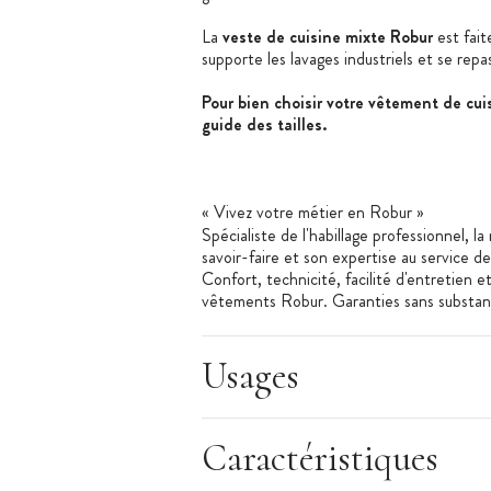
La
veste de cuisine mixte Robur
est fait
supporte les lavages industriels et se rep
Pour bien choisir votre vêtement de cuis
guide des tailles.
« Vivez votre métier en Robur »
Spécialiste de l'habillage professionnel, l
savoir-faire et son expertise au service d
Confort, technicité, facilité d'entretien 
vêtements Robur. Garanties sans substanc
matières premières utilisées par Robur b
Usages
Les + produit
:
Caractéristiques
Entretien simple
Résistant