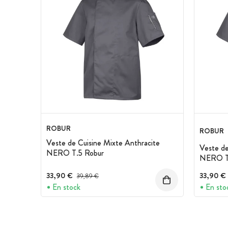
ROBUR
ROBUR
Veste de Cuisine Mixte Anthracite
Veste de
NERO T.5 Robur
NERO T
33,90 €
Prix avant réduction :
33,90 €
39,89 €
En stock
En sto