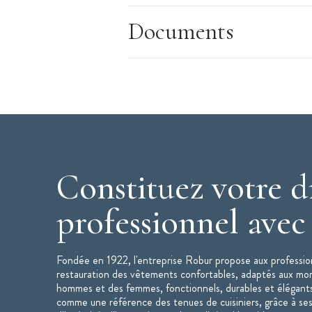
Disponible en manches longues
Documents
Caractéristiques de la Veste de Cuisine
:
Veste de cuisine mixte
Modèle : Nero
Couleur : Gris anthracite
Taille : 4
(voir le guide des taille en p
Matière : polycoton - 195 g/ m2
Manches courtes
Col officier
Constituez votre d
Boutons pressions cachés
professionnel ave
Poche stylo avec liseré coloré sur ma
Lavage industriel selon norme ISO 15
Veste de cuisine mixte NERO disponible
Fondée en 1922, l'entreprise Robur propose aux profession
Veste disponible en manches longues
restauration des vêtements confortables, adaptés aux mo
hommes et des femmes, fonctionnels, durables et élégant
comme une référence des tenues de cuisiniers, grâce à ses