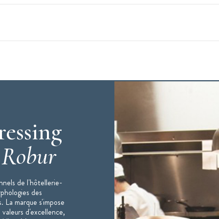
ièce jointe)
ressing
c
Robur
nche gauche
797 - programme couleur
 de taille 0 à la taille 6
nels de l'hôtellerie-
rphologies des
s. La marque s'impose
 valeurs d'excellence,