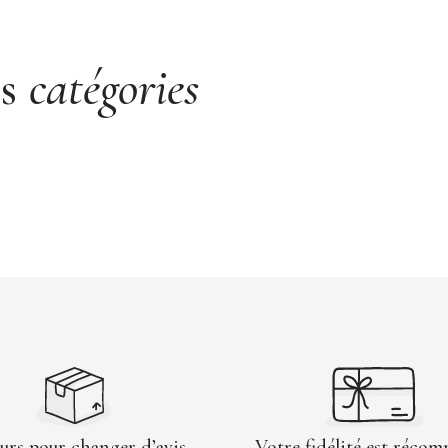
es
catégories
ours pour changer d’avis
Votre fidélité est récom