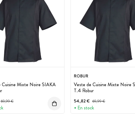
ROBUR
e Cuisine Mixte Noire SIAKA
Veste de Cuisine Mixte Noire
r
T.4 Robur
Prix avant réduction :
54,82 €
Prix avant réduction :
69,99 €
69,99 €
ck
En stock