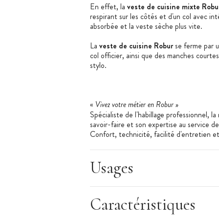
En effet, la
veste de cuisine mixte Rob
respirant sur les côtés et d'un col avec in
absorbée et la veste sèche plus vite.
La
veste de cuisine Robur
se ferme par u
col officier, ainsi que des manches courtes
stylo.
«
Vivez votre métier en Robur »
Spécialiste de l'habillage professionnel, l
savoir-faire et son expertise au service d
Confort, technicité, facilité d'entretien 
vêtements Robur. Garanties sans substanc
matières premières utilisées par Robur b
Usages
Les + produit
:
Caractéristiques
Cool Plus