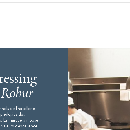
2
ressing
te sur les côtés
c
Robur
nels de l'hôtellerie-
rphologies des
797 - programme couleur
s. La marque s'impose
 valeurs d'excellence,
 de taille 0 à la taille 6