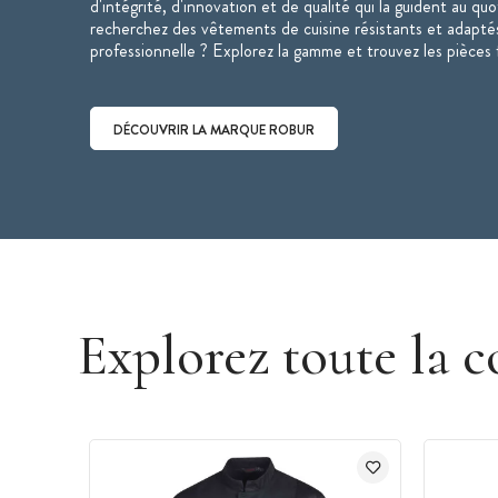
d'intégrité, d'innovation et de qualité qui la guident au qu
Veste disponible en manches longues
recherchez des vêtements de cuisine résistants et adaptés
professionnelle ? Explorez la gamme et trouvez les pièces 
DÉCOUVRIR LA MARQUE ROBUR
Découvrir la marque Robur
Explorez toute la c