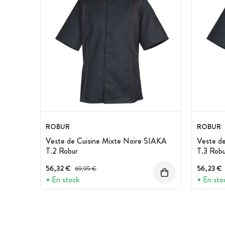
ROBUR
ROBUR
Veste de Cuisine Mixte Noire SIAKA
Veste d
T.2 Robur
T.3 Robu
56,32 €
Prix avant réduction :
56,23 €
69,99 €
En stock
En sto