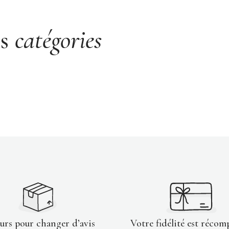
es
catégories
ours pour changer d’avis
Votre fidélité est récom