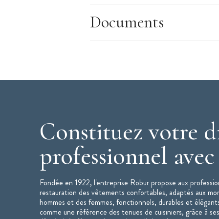
Tissu nid d'abeille
Documents
Maille respirante
Caractéristiques de la Veste de Cuisine
:
Veste de cuisine mixte
Modèle : Siaka
Couleur : Noir
Taille : 1
Matière : polyester, coton - 150 g/ m
Col officier, intérieur éponge
Constituez votre d
Manches courtes
Technologie Cool Plus : Maille respiran
professionnel ave
Veste en nid d'abeille ajustée
Poche stylo sur manche
Fondée en 1922, l'entreprise Robur propose aux profession
Fentes dos
restauration des vêtements confortables, adaptés aux mo
Lavage industriel selon norme ISO 15
hommes et des femmes, fonctionnels, durables et élégant
comme une référence des tenues de cuisiniers, grâce à ses
Veste de cuisine mixte SIAKA disponible