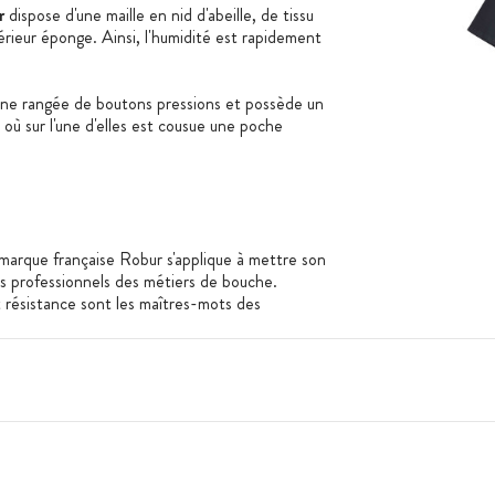
ur
dispose d'une maille en nid d'abeille, de tissu
térieur éponge. Ainsi, l'humidité est rapidement
ne rangée de boutons pressions et possède un
 où sur l'une d'elles est cousue une poche
a marque française Robur s'applique à mettre son
es professionnels des métiers de bouche.
et résistance sont les maîtres-mots des
es cancérigènes et sans allergènes, les
énéficient du label Oekotex Standard 100.