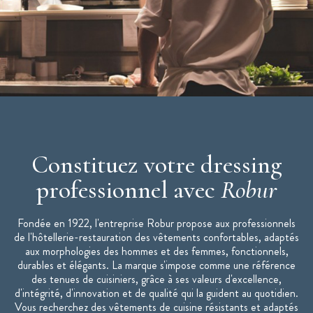
Manches longues
Maille respirante sur les côtés
Double rangée de boutons pressions inox
Poche poitrine
Poche stylo sur manche
Lavage industriel selon norme ISO 15797 - programme blanc
Veste de cuisine mixte ENERGY disponible de taille 0 à la
taille 6
Constituez votre dressing
professionnel avec
Robur
Fondée en 1922, l'entreprise Robur propose aux professionnels
de l'hôtellerie-restauration des vêtements confortables, adaptés
aux morphologies des hommes et des femmes, fonctionnels,
durables et élégants. La marque s'impose comme une référence
des tenues de cuisiniers, grâce à ses valeurs d'excellence,
d'intégrité, d'innovation et de qualité qui la guident au quotidien.
Vous recherchez des vêtements de cuisine résistants et adaptés