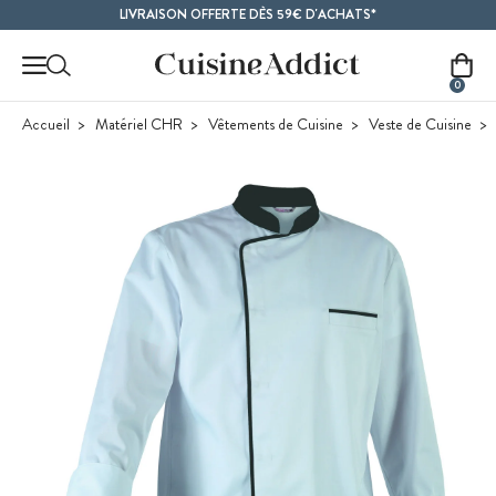
Contenu principal
LIVRAISON OFFERTE DÈS 59€ D'ACHATS*
0
Accueil
Matériel CHR
Vêtements de Cuisine
Veste de Cuisine