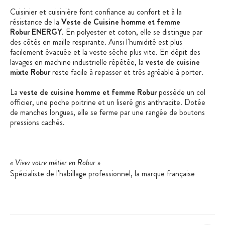
Cuisinier et cuisinière font confiance au confort et à la
résistance de la
Veste de Cuisine homme et femme
Robur ENERGY
. En polyester et coton, elle se distingue par
des côtés en maille respirante. Ainsi l'humidité est plus
facilement évacuée et la veste sèche plus vite. En dépit des
lavages en machine industrielle répétée, la
veste de cuisine
mixte Robur
reste facile à repasser et très agréable à porter.
La
veste de cuisine homme et femme Robur
possède un col
officier, une poche poitrine et un liseré gris anthracite. Dotée
de manches longues, elle se ferme par une rangée de boutons
pressions cachés.
« Vivez votre métier en Robur »
Spécialiste de l'habillage professionnel, la marque française
Robur s'applique à mettre son savoir-faire et son expertise au
service des professionnels des métiers de bouche. Confort,
technicité, facilité d'entretien et résistance sont les maîtres-
mots des vêtements Robur. Garanties sans substances
cancérigènes et sans allergènes, les matières premières utilisées